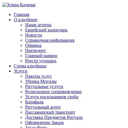
Главная
О кладбище
Наши агенты
Еврейский календарь
Новости
Справочная информация
Община
Президент
Главный раввин
Реестр усопших
Схема кладбища
Услуги
Пакеты услуг
Уборка Могилы
Ритуальные услуги
Религиозное сопровождение
Услуги носильщиков гроба
Катафалк
Ритуальный агент
Пассажирский транспорт
Доставка Предметов Ритуала
Оформление Заказа
Заказ Фото