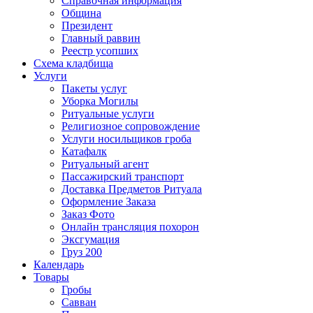
Справочная информация
Община
Президент
Главный раввин
Реестр усопших
Схема кладбища
Услуги
Пакеты услуг
Уборка Могилы
Ритуальные услуги
Религиозное сопровождение
Услуги носильщиков гроба
Катафалк
Ритуальный агент
Пассажирский транспорт
Доставка Предметов Ритуала
Оформление Заказа
Заказ Фото
Онлайн трансляция похорон
Эксгумация
Груз 200
Календарь
Товары
Гробы
Савван