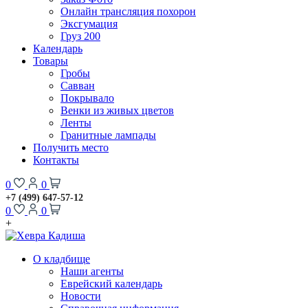
Онлайн трансляция похорон
Эксгумация
Груз 200
Календарь
Товары
Гробы
Савван
Покрывало
Венки из живых цветов
Ленты
Гранитные лампады
Получить место
Контакты
0
0
+7 (499) 647-57-12
0
0
+
О кладбище
Наши агенты
Еврейский календарь
Новости