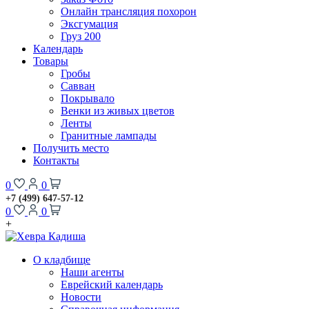
Онлайн трансляция похорон
Эксгумация
Груз 200
Календарь
Товары
Гробы
Савван
Покрывало
Венки из живых цветов
Ленты
Гранитные лампады
Получить место
Контакты
0
0
+7 (499) 647-57-12
0
0
+
О кладбище
Наши агенты
Еврейский календарь
Новости