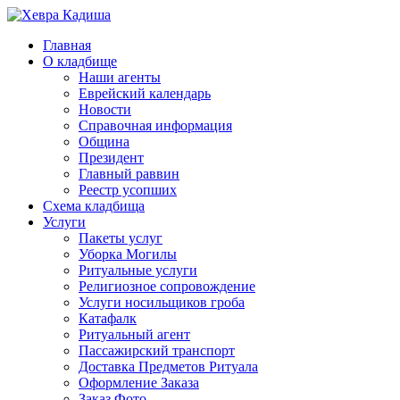
Главная
О кладбище
Наши агенты
Еврейский календарь
Новости
Справочная информация
Община
Президент
Главный раввин
Реестр усопших
Схема кладбища
Услуги
Пакеты услуг
Уборка Могилы
Ритуальные услуги
Религиозное сопровождение
Услуги носильщиков гроба
Катафалк
Ритуальный агент
Пассажирский транспорт
Доставка Предметов Ритуала
Оформление Заказа
Заказ Фото