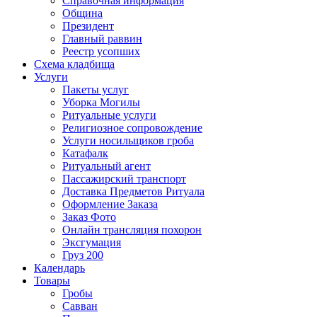
Справочная информация
Община
Президент
Главный раввин
Реестр усопших
Схема кладбища
Услуги
Пакеты услуг
Уборка Могилы
Ритуальные услуги
Религиозное сопровождение
Услуги носильщиков гроба
Катафалк
Ритуальный агент
Пассажирский транспорт
Доставка Предметов Ритуала
Оформление Заказа
Заказ Фото
Онлайн трансляция похорон
Эксгумация
Груз 200
Календарь
Товары
Гробы
Савван