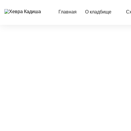
Главная
О кладбище
С