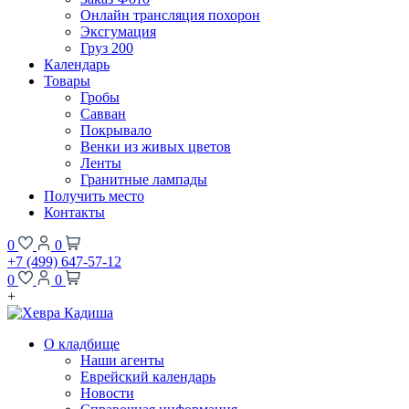
Онлайн трансляция похорон
Эксгумация
Груз 200
Календарь
Товары
Гробы
Савван
Покрывало
Венки из живых цветов
Ленты
Гранитные лампады
Получить место
Контакты
0
0
+7 (499) 647-57-12
0
0
+
О кладбище
Наши агенты
Еврейский календарь
Новости