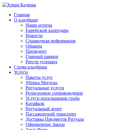
Главная
О кладбище
Наши агенты
Еврейский календарь
Новости
Справочная информация
Община
Президент
Главный раввин
Реестр усопших
Схема кладбища
Услуги
Пакеты услуг
Уборка Могилы
Ритуальные услуги
Религиозное сопровождение
Услуги носильщиков гроба
Катафалк
Ритуальный агент
Пассажирский транспорт
Доставка Предметов Ритуала
Оформление Заказа
Заказ Фото