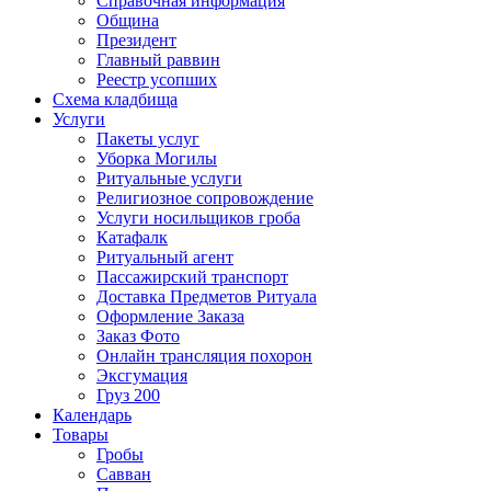
Справочная информация
Община
Президент
Главный раввин
Реестр усопших
Схема кладбища
Услуги
Пакеты услуг
Уборка Могилы
Ритуальные услуги
Религиозное сопровождение
Услуги носильщиков гроба
Катафалк
Ритуальный агент
Пассажирский транспорт
Доставка Предметов Ритуала
Оформление Заказа
Заказ Фото
Онлайн трансляция похорон
Эксгумация
Груз 200
Календарь
Товары
Гробы
Савван