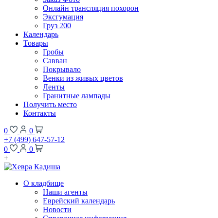
Онлайн трансляция похорон
Эксгумация
Груз 200
Календарь
Товары
Гробы
Савван
Покрывало
Венки из живых цветов
Ленты
Гранитные лампады
Получить место
Контакты
0
0
+7 (499) 647-57-12
0
0
+
О кладбище
Наши агенты
Еврейский календарь
Новости