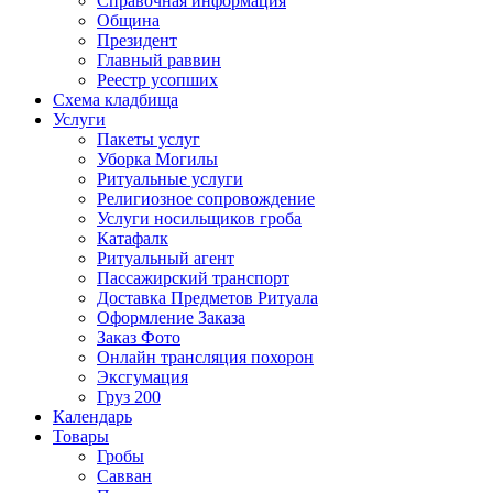
Справочная информация
Община
Президент
Главный раввин
Реестр усопших
Схема кладбища
Услуги
Пакеты услуг
Уборка Могилы
Ритуальные услуги
Религиозное сопровождение
Услуги носильщиков гроба
Катафалк
Ритуальный агент
Пассажирский транспорт
Доставка Предметов Ритуала
Оформление Заказа
Заказ Фото
Онлайн трансляция похорон
Эксгумация
Груз 200
Календарь
Товары
Гробы
Савван