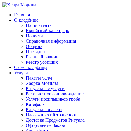
Главная
О кладбище
Наши агенты
Еврейский календарь
Новости
Справочная информация
Община
Президент
Главный раввин
Реестр усопших
Схема кладбища
Услуги
Пакеты услуг
Уборка Могилы
Ритуальные услуги
Религиозное сопровождение
Услуги носильщиков гроба
Катафалк
Ритуальный агент
Пассажирский транспорт
Доставка Предметов Ритуала
Оформление Заказа
Заказ Фото