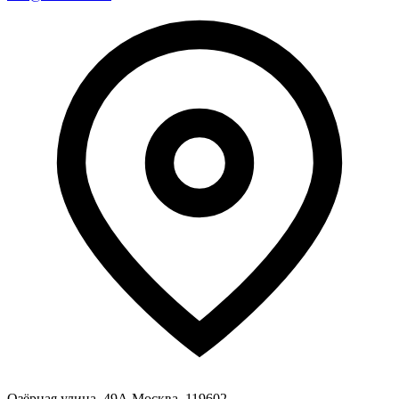
Озёрная улица, 49А Москва, 119602