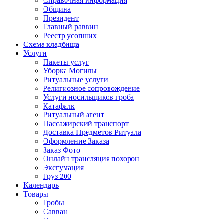
Справочная информация
Община
Президент
Главный раввин
Реестр усопших
Схема кладбища
Услуги
Пакеты услуг
Уборка Могилы
Ритуальные услуги
Религиозное сопровождение
Услуги носильщиков гроба
Катафалк
Ритуальный агент
Пассажирский транспорт
Доставка Предметов Ритуала
Оформление Заказа
Заказ Фото
Онлайн трансляция похорон
Эксгумация
Груз 200
Календарь
Товары
Гробы
Савван