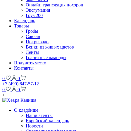
Онлайн трансляция похорон
Эксгумация
Груз 200
Календарь
Товары
Гробы
Савван
Покрывало
Венки из живых цветов
Ленты
Гранитные лампады
Получить место
Контакты
0
0
+7 (499) 647-57-12
0
0
+
О кладбище
Наши агенты
Еврейский календарь
Новости