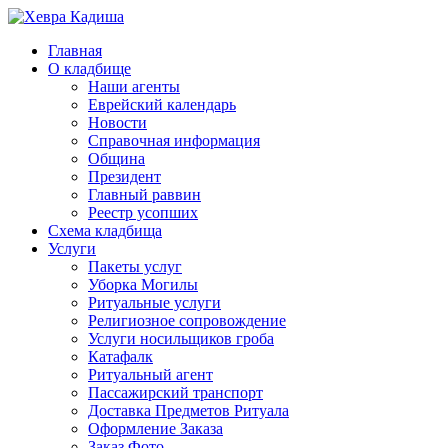
Главная
О кладбище
Наши агенты
Еврейский календарь
Новости
Справочная информация
Община
Президент
Главный раввин
Реестр усопших
Схема кладбища
Услуги
Пакеты услуг
Уборка Могилы
Ритуальные услуги
Религиозное сопровождение
Услуги носильщиков гроба
Катафалк
Ритуальный агент
Пассажирский транспорт
Доставка Предметов Ритуала
Оформление Заказа
Заказ Фото