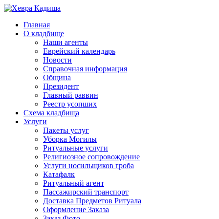
Главная
О кладбище
Наши агенты
Еврейский календарь
Новости
Справочная информация
Община
Президент
Главный раввин
Реестр усопших
Схема кладбища
Услуги
Пакеты услуг
Уборка Могилы
Ритуальные услуги
Религиозное сопровождение
Услуги носильщиков гроба
Катафалк
Ритуальный агент
Пассажирский транспорт
Доставка Предметов Ритуала
Оформление Заказа
Заказ Фото