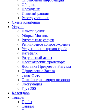
Справочная информация
Община
Президент
Главный раввин
Реестр усопших
Схема кладбища
Услуги
Пакеты услуг
Уборка Могилы
Ритуальные услуги
Религиозное сопровождение
Услуги носильщиков гроба
Катафалк
Ритуальный агент
Пассажирский транспорт
Доставка Предметов Ритуала
Оформление Заказа
Заказ Фото
Онлайн трансляция похорон
Эксгумация
Груз 200
Календарь
Товары
Гробы
Савван