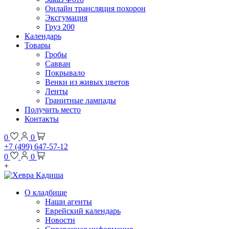
Онлайн трансляция похорон
Эксгумация
Груз 200
Календарь
Товары
Гробы
Савван
Покрывало
Венки из живых цветов
Ленты
Гранитные лампады
Получить место
Контакты
0
0
+7 (499) 647-57-12
0
0
+
О кладбище
Наши агенты
Еврейский календарь
Новости