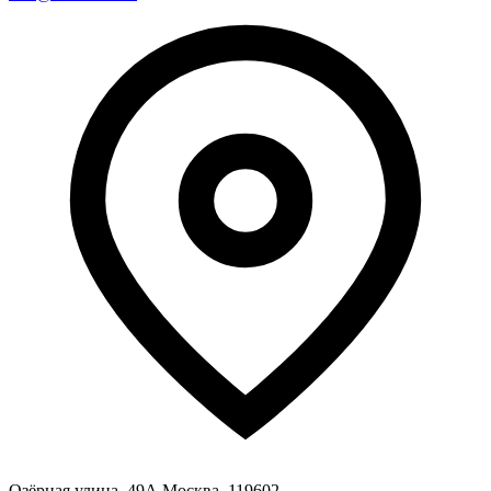
Озёрная улица, 49А Москва, 119602