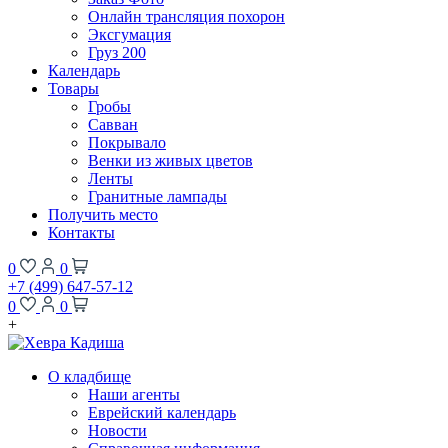
Онлайн трансляция похорон
Эксгумация
Груз 200
Календарь
Товары
Гробы
Савван
Покрывало
Венки из живых цветов
Ленты
Гранитные лампады
Получить место
Контакты
0
0
+7 (499) 647-57-12
0
0
+
О кладбище
Наши агенты
Еврейский календарь
Новости