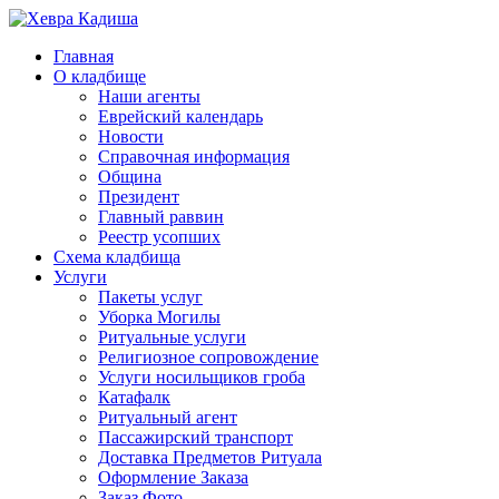
Главная
О кладбище
Наши агенты
Еврейский календарь
Новости
Справочная информация
Община
Президент
Главный раввин
Реестр усопших
Схема кладбища
Услуги
Пакеты услуг
Уборка Могилы
Ритуальные услуги
Религиозное сопровождение
Услуги носильщиков гроба
Катафалк
Ритуальный агент
Пассажирский транспорт
Доставка Предметов Ритуала
Оформление Заказа
Заказ Фото