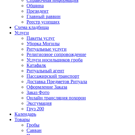
Справочная информация
Община
Президент
Главный раввин
Реестр усопших
Схема кладбища
Услуги
Пакеты услуг
Уборка Могилы
Ритуальные услуги
Религиозное сопровождение
Услуги носильщиков гроба
Катафалк
Ритуальный агент
Пассажирский транспорт
Доставка Предметов Ритуала
Оформление Заказа
Заказ Фото
Онлайн трансляция похорон
Эксгумация
Груз 200
Календарь
Товары
Гробы
Савван