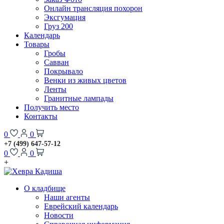
Онлайн трансляция похорон
Эксгумация
Груз 200
Календарь
Товары
Гробы
Савван
Покрывало
Венки из живых цветов
Ленты
Гранитные лампады
Получить место
Контакты
0
0
+7 (499) 647-57-12
0
0
+
О кладбище
Наши агенты
Еврейский календарь
Новости