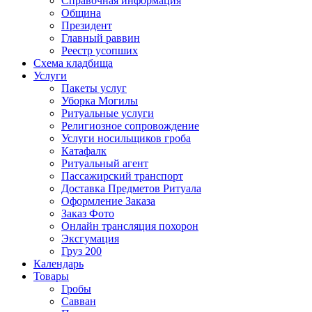
Справочная информация
Община
Президент
Главный раввин
Реестр усопших
Схема кладбища
Услуги
Пакеты услуг
Уборка Могилы
Ритуальные услуги
Религиозное сопровождение
Услуги носильщиков гроба
Катафалк
Ритуальный агент
Пассажирский транспорт
Доставка Предметов Ритуала
Оформление Заказа
Заказ Фото
Онлайн трансляция похорон
Эксгумация
Груз 200
Календарь
Товары
Гробы
Савван