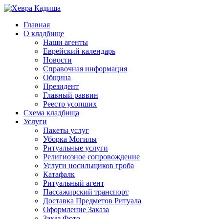
Главная
О кладбище
Наши агенты
Еврейский календарь
Новости
Справочная информация
Община
Президент
Главный раввин
Реестр усопших
Схема кладбища
Услуги
Пакеты услуг
Уборка Могилы
Ритуальные услуги
Религиозное сопровождение
Услуги носильщиков гроба
Катафалк
Ритуальный агент
Пассажирский транспорт
Доставка Предметов Ритуала
Оформление Заказа
Заказ Фото