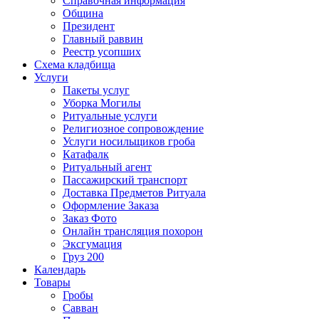
Справочная информация
Община
Президент
Главный раввин
Реестр усопших
Схема кладбища
Услуги
Пакеты услуг
Уборка Могилы
Ритуальные услуги
Религиозное сопровождение
Услуги носильщиков гроба
Катафалк
Ритуальный агент
Пассажирский транспорт
Доставка Предметов Ритуала
Оформление Заказа
Заказ Фото
Онлайн трансляция похорон
Эксгумация
Груз 200
Календарь
Товары
Гробы
Савван