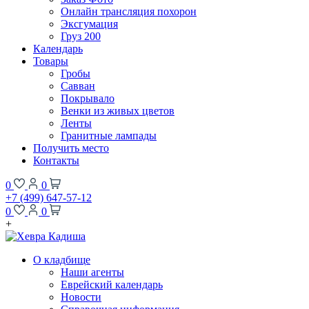
Онлайн трансляция похорон
Эксгумация
Груз 200
Календарь
Товары
Гробы
Савван
Покрывало
Венки из живых цветов
Ленты
Гранитные лампады
Получить место
Контакты
0
0
+7 (499) 647-57-12
0
0
+
О кладбище
Наши агенты
Еврейский календарь
Новости