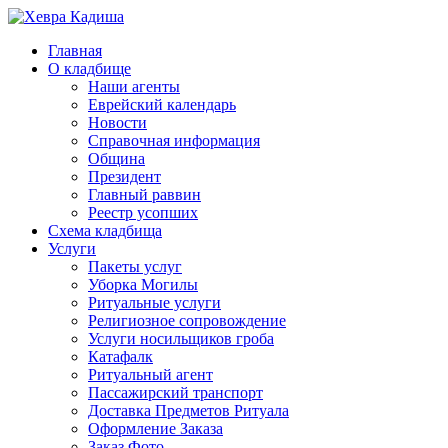
Главная
О кладбище
Наши агенты
Еврейский календарь
Новости
Справочная информация
Община
Президент
Главный раввин
Реестр усопших
Схема кладбища
Услуги
Пакеты услуг
Уборка Могилы
Ритуальные услуги
Религиозное сопровождение
Услуги носильщиков гроба
Катафалк
Ритуальный агент
Пассажирский транспорт
Доставка Предметов Ритуала
Оформление Заказа
Заказ Фото