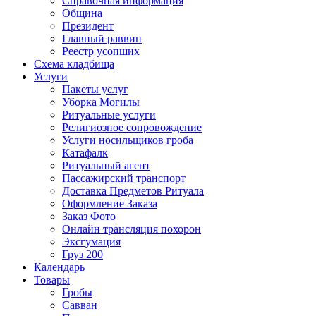
Справочная информация
Община
Президент
Главный раввин
Реестр усопших
Схема кладбища
Услуги
Пакеты услуг
Уборка Могилы
Ритуальные услуги
Религиозное сопровождение
Услуги носильщиков гроба
Катафалк
Ритуальный агент
Пассажирский транспорт
Доставка Предметов Ритуала
Оформление Заказа
Заказ Фото
Онлайн трансляция похорон
Эксгумация
Груз 200
Календарь
Товары
Гробы
Савван