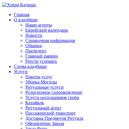
Главная
О кладбище
Наши агенты
Еврейский календарь
Новости
Справочная информация
Община
Президент
Главный раввин
Реестр усопших
Схема кладбища
Услуги
Пакеты услуг
Уборка Могилы
Ритуальные услуги
Религиозное сопровождение
Услуги носильщиков гроба
Катафалк
Ритуальный агент
Пассажирский транспорт
Доставка Предметов Ритуала
Оформление Заказа
Заказ Фото