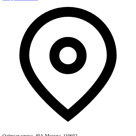
Озёрная улица, 49А Москва, 119602