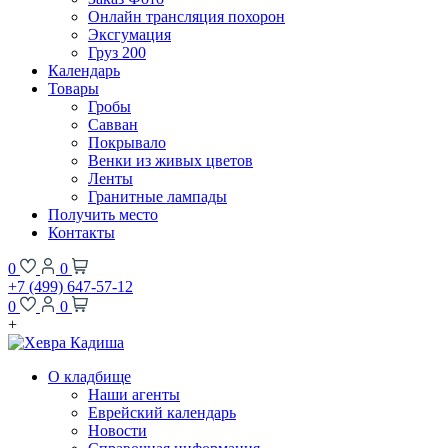
Онлайн трансляция похорон
Эксгумация
Груз 200
Календарь
Товары
Гробы
Савван
Покрывало
Венки из живых цветов
Ленты
Гранитные лампады
Получить место
Контакты
0
0
+7 (499) 647-57-12
0
0
+
О кладбище
Наши агенты
Еврейский календарь
Новости