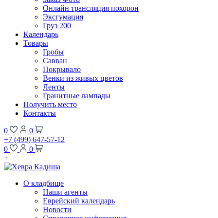
Онлайн трансляция похорон
Эксгумация
Груз 200
Календарь
Товары
Гробы
Савван
Покрывало
Венки из живых цветов
Ленты
Гранитные лампады
Получить место
Контакты
0
0
+7 (499) 647-57-12
0
0
+
О кладбище
Наши агенты
Еврейский календарь
Новости