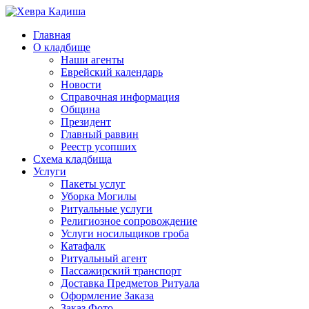
Главная
О кладбище
Наши агенты
Еврейский календарь
Новости
Справочная информация
Община
Президент
Главный раввин
Реестр усопших
Схема кладбища
Услуги
Пакеты услуг
Уборка Могилы
Ритуальные услуги
Религиозное сопровождение
Услуги носильщиков гроба
Катафалк
Ритуальный агент
Пассажирский транспорт
Доставка Предметов Ритуала
Оформление Заказа
Заказ Фото