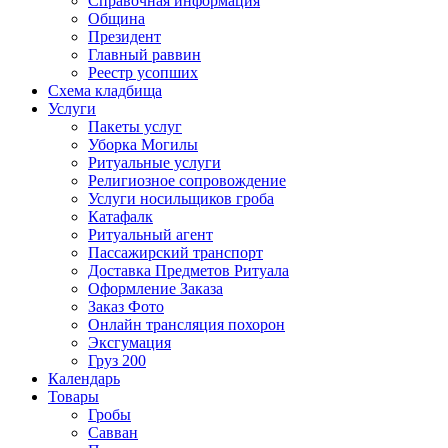
Справочная информация
Община
Президент
Главный раввин
Реестр усопших
Схема кладбища
Услуги
Пакеты услуг
Уборка Могилы
Ритуальные услуги
Религиозное сопровождение
Услуги носильщиков гроба
Катафалк
Ритуальный агент
Пассажирский транспорт
Доставка Предметов Ритуала
Оформление Заказа
Заказ Фото
Онлайн трансляция похорон
Эксгумация
Груз 200
Календарь
Товары
Гробы
Савван