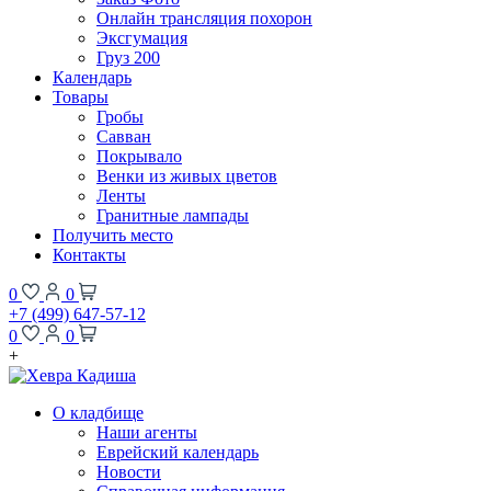
Онлайн трансляция похорон
Эксгумация
Груз 200
Календарь
Товары
Гробы
Савван
Покрывало
Венки из живых цветов
Ленты
Гранитные лампады
Получить место
Контакты
0
0
+7 (499) 647-57-12
0
0
+
О кладбище
Наши агенты
Еврейский календарь
Новости