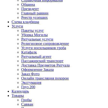
Справочная информация
Община
Президент
Главный раввин
Реестр усопших
Схема кладбища
Услуги
Пакеты услуг
Уборка Могилы
Ритуальные услуги
Религиозное сопровождение
Услуги носильщиков гроба
Катафалк
Ритуальный агент
Пассажирский транспорт
Доставка Предметов Ритуала
Оформление Заказа
Заказ Фото
Онлайн трансляция похорон
Эксгумация
Груз 200
Календарь
Товары
Гробы
Савван