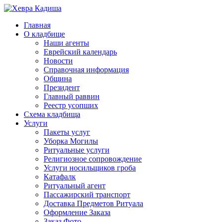
Главная
О кладбище
Наши агенты
Еврейский календарь
Новости
Справочная информация
Община
Президент
Главный раввин
Реестр усопших
Схема кладбища
Услуги
Пакеты услуг
Уборка Могилы
Ритуальные услуги
Религиозное сопровождение
Услуги носильщиков гроба
Катафалк
Ритуальный агент
Пассажирский транспорт
Доставка Предметов Ритуала
Оформление Заказа
Заказ Фото