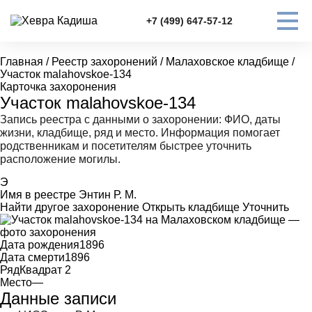
+7 (499) 647-57-12
Главная
/
Реестр захоронений
/
Малаховское кладбище
/
Участок malahovskoe-134
Карточка захоронения
Участок malahovskoe-134
Запись реестра с данными о захоронении: ФИО, даты
жизни, кладбище, ряд и место. Информация помогает
родственникам и посетителям быстрее уточнить
расположение могилы.
Э
Имя в реестре
Энтин Р. М.
Найти другое захоронение
Открыть кладбище
Уточнить
Дата рождения
1896
Дата смерти
1896
Ряд
Квадрат 2
Место
—
Данные записи