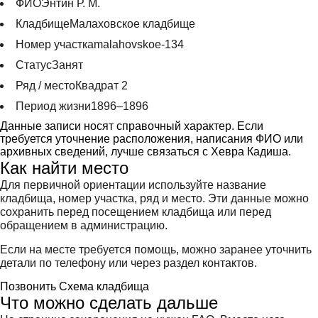
ФИО
Энтин Р. М.
Кладбище
Малаховское кладбище
Номер участка
malahovskoe-134
Статус
Занят
Ряд / место
Квадрат 2
Период жизни
1896–1896
Данные записи носят справочный характер. Если
требуется уточнение расположения, написания ФИО или
архивных сведений, лучше связаться с Хевра Кадиша.
Как найти место
Для первичной ориентации используйте название
кладбища, номер участка, ряд и место. Эти данные можно
сохранить перед посещением кладбища или перед
обращением в администрацию.
Если на месте требуется помощь, можно заранее уточнить
детали по телефону или через раздел контактов.
Позвонить
Схема кладбища
Что можно сделать дальше