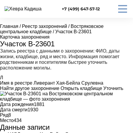
+7 (499) 647-57-12
Главная
/
Реестр захоронений
/
Востряковское
центральное кладбище
/
Участок В-23601
Карточка захоронения
Участок В-23601
Запись реестра с данными о захоронении: ФИО, даты
жизни, кладбище, ряд и место. Информация помогает
родственникам и посетителям быстрее уточнить
расположение могилы.
Л
Имя в реестре
Ливерант Хая-Бейла Срулевна
Найти другое захоронение
Открыть кладбище
Уточнить
Дата рождения
1881
Дата смерти
1930
Ряд
8
Место
434
Данные записи