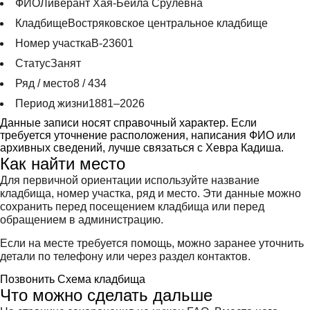
ФИО
Ливерант Хая-Бейла Срулевна
Кладбище
Востряковское центральное кладбище
Номер участка
В-23601
Статус
Занят
Ряд / место
8 / 434
Период жизни
1881–2026
Данные записи носят справочный характер. Если
требуется уточнение расположения, написания ФИО или
архивных сведений, лучше связаться с Хевра Кадиша.
Как найти место
Для первичной ориентации используйте название
кладбища, номер участка, ряд и место. Эти данные можно
сохранить перед посещением кладбища или перед
обращением в администрацию.
Если на месте требуется помощь, можно заранее уточнить
детали по телефону или через раздел контактов.
Позвонить
Схема кладбища
Что можно сделать дальше