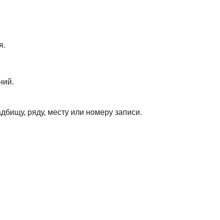
я.
ний.
дбищу, ряду, месту или номеру записи.