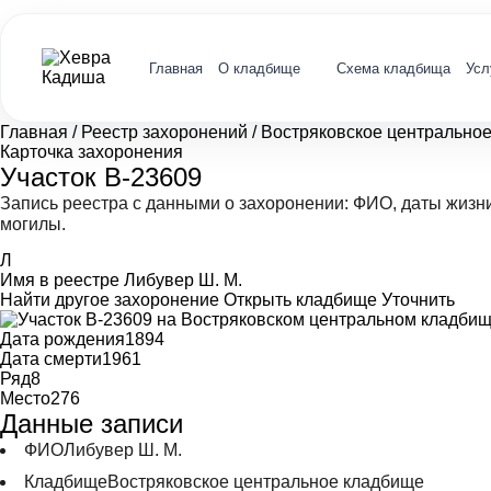
Главная
О кладбище
Схема кладбища
Усл
Главная
/
Реестр захоронений
/
Востряковское центрально
Карточка захоронения
Участок В-23609
Запись реестра с данными о захоронении: ФИО, даты жизн
могилы.
Л
Имя в реестре
Либувер Ш. М.
Найти другое захоронение
Открыть кладбище
Уточнить
Дата рождения
1894
Дата смерти
1961
Ряд
8
Место
276
Данные записи
ФИО
Либувер Ш. М.
Кладбище
Востряковское центральное кладбище