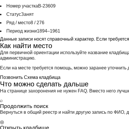
Номер участка
В-23609
Статус
Занят
Ряд / место
8 / 276
Период жизни
1894–1961
Данные записи носят справочный характер. Если требуетс
Как найти место
Для первичной ориентации используйте название кладбища
администрацию.
Если на месте требуется помощь, можно заранее уточнить д
Позвонить
Схема кладбища
Что можно сделать дальше
На странице захоронения не нужен FAQ. Вместо него лучше 
⌕
Продолжить поиск
Вернуться в общий реестр и найти другую запись по ФИО, д
◎
Открыть кладбище