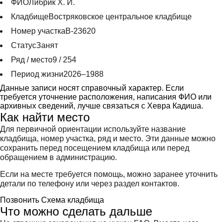
ФИО
Либрик Х. И.
Кладбище
Востряковское центральное кладбище
Номер участка
В-23620
Статус
Занят
Ряд / место
9 / 254
Период жизни
2026–1988
Данные записи носят справочный характер. Если
требуется уточнение расположения, написания ФИО или
архивных сведений, лучше связаться с Хевра Кадиша.
Как найти место
Для первичной ориентации используйте название
кладбища, номер участка, ряд и место. Эти данные можно
сохранить перед посещением кладбища или перед
обращением в администрацию.
Если на месте требуется помощь, можно заранее уточнить
детали по телефону или через раздел контактов.
Позвонить
Схема кладбища
Что можно сделать дальше