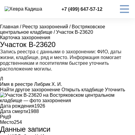
+7 (499) 647-57-12
Главная
/
Реестр захоронений
/
Востряковское
центральное кладбище
/
Участок В-23620
Карточка захоронения
Участок В-23620
Запись реестра с данными о захоронении: ФИО, даты
жизни, кладбище, ряд и место. Информация помогает
родственникам и посетителям быстрее уточнить
расположение могилы.
Л
Имя в реестре
Либрик Х. И.
Найти другое захоронение
Открыть кладбище
Уточнить
Дата рождения
1926
Дата смерти
1988
Ряд
9
Место
254
Данные записи