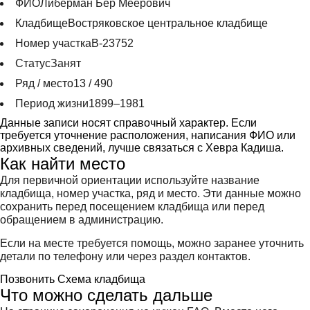
ФИО
Либерман Бер Меерович
Кладбище
Востряковское центральное кладбище
Номер участка
В-23752
Статус
Занят
Ряд / место
13 / 490
Период жизни
1899–1981
Данные записи носят справочный характер. Если
требуется уточнение расположения, написания ФИО или
архивных сведений, лучше связаться с Хевра Кадиша.
Как найти место
Для первичной ориентации используйте название
кладбища, номер участка, ряд и место. Эти данные можно
сохранить перед посещением кладбища или перед
обращением в администрацию.
Если на месте требуется помощь, можно заранее уточнить
детали по телефону или через раздел контактов.
Позвонить
Схема кладбища
Что можно сделать дальше