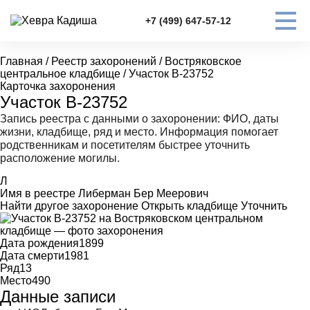
+7 (499) 647-57-12
Главная
/
Реестр захоронений
/
Востряковское
центральное кладбище
/
Участок В-23752
Карточка захоронения
Участок В-23752
Запись реестра с данными о захоронении: ФИО, даты
жизни, кладбище, ряд и место. Информация помогает
родственникам и посетителям быстрее уточнить
расположение могилы.
Л
Имя в реестре
Либерман Бер Меерович
Найти другое захоронение
Открыть кладбище
Уточнить
Дата рождения
1899
Дата смерти
1981
Ряд
13
Место
490
Данные записи