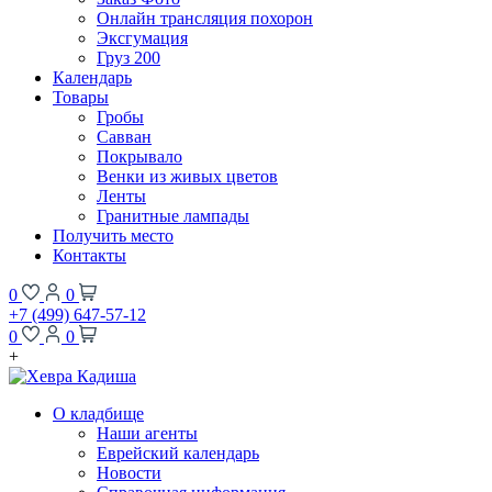
Онлайн трансляция похорон
Эксгумация
Груз 200
Календарь
Товары
Гробы
Савван
Покрывало
Венки из живых цветов
Ленты
Гранитные лампады
Получить место
Контакты
0
0
+7 (499) 647-57-12
0
0
+
О кладбище
Наши агенты
Еврейский календарь
Новости