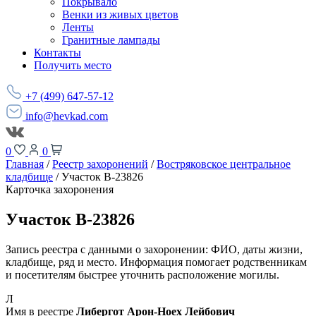
Покрывало
Венки из живых цветов
Ленты
Гранитные лампады
Контакты
Получить место
+7 (499) 647-57-12
info@hevkad.com
0
0
Главная
/
Реестр захоронений
/
Востряковское центральное
кладбище
/
Участок В-23826
Карточка захоронения
Участок В-23826
Запись реестра с данными о захоронении: ФИО, даты жизни,
кладбище, ряд и место. Информация помогает родственникам
и посетителям быстрее уточнить расположение могилы.
Л
Имя в реестре
Либергот Арон-Ноех Лейбович