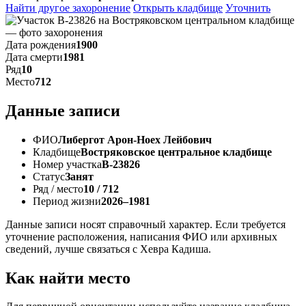
Найти другое захоронение
Открыть кладбище
Уточнить
Дата рождения
1900
Дата смерти
1981
Ряд
10
Место
712
Данные записи
ФИО
Либергот Арон-Ноех Лейбович
Кладбище
Востряковское центральное кладбище
Номер участка
В-23826
Статус
Занят
Ряд / место
10 / 712
Период жизни
2026–1981
Данные записи носят справочный характер. Если требуется
уточнение расположения, написания ФИО или архивных
сведений, лучше связаться с Хевра Кадиша.
Как найти место