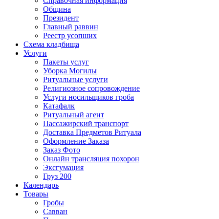
Справочная информация
Община
Президент
Главный раввин
Реестр усопших
Схема кладбища
Услуги
Пакеты услуг
Уборка Могилы
Ритуальные услуги
Религиозное сопровождение
Услуги носильщиков гроба
Катафалк
Ритуальный агент
Пассажирский транспорт
Доставка Предметов Ритуала
Оформление Заказа
Заказ Фото
Онлайн трансляция похорон
Эксгумация
Груз 200
Календарь
Товары
Гробы
Савван