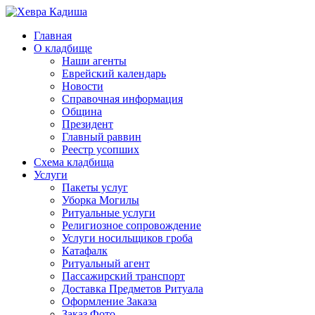
Главная
О кладбище
Наши агенты
Еврейский календарь
Новости
Справочная информация
Община
Президент
Главный раввин
Реестр усопших
Схема кладбища
Услуги
Пакеты услуг
Уборка Могилы
Ритуальные услуги
Религиозное сопровождение
Услуги носильщиков гроба
Катафалк
Ритуальный агент
Пассажирский транспорт
Доставка Предметов Ритуала
Оформление Заказа
Заказ Фото