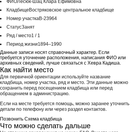
ФИО
Лесюк-Шац Клара Ефимовна
Кладбище
Востряковское центральное кладбище
Номер участка
В-23964
Статус
Занят
Ряд / место
1 / 1
Период жизни
1894–1990
Данные записи носят справочный характер. Если
требуется уточнение расположения, написания ФИО или
архивных сведений, лучше связаться с Хевра Кадиша.
Как найти место
Для первичной ориентации используйте название
кладбища, номер участка, ряд и место. Эти данные можно
сохранить перед посещением кладбища или перед
обращением в администрацию.
Если на месте требуется помощь, можно заранее уточнить
детали по телефону или через раздел контактов.
Позвонить
Схема кладбища
Что можно сделать дальше