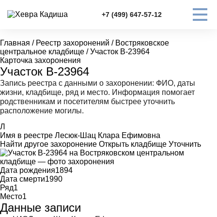
+7 (499) 647-57-12
Главная
/
Реестр захоронений
/
Востряковское
центральное кладбище
/
Участок В-23964
Карточка захоронения
Участок В-23964
Запись реестра с данными о захоронении: ФИО, даты
жизни, кладбище, ряд и место. Информация помогает
родственникам и посетителям быстрее уточнить
расположение могилы.
Л
Имя в реестре
Лесюк-Шац Клара Ефимовна
Найти другое захоронение
Открыть кладбище
Уточнить
Дата рождения
1894
Дата смерти
1990
Ряд
1
Место
1
Данные записи