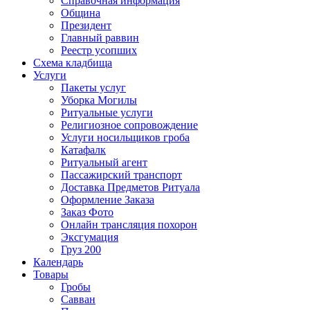
Справочная информация
Община
Президент
Главный раввин
Реестр усопших
Схема кладбища
Услуги
Пакеты услуг
Уборка Могилы
Ритуальные услуги
Религиозное сопровождение
Услуги носильщиков гроба
Катафалк
Ритуальный агент
Пассажирский транспорт
Доставка Предметов Ритуала
Оформление Заказа
Заказ Фото
Онлайн трансляция похорон
Эксгумация
Груз 200
Календарь
Товары
Гробы
Савван