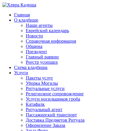
Главная
О кладбище
Наши агенты
Еврейский календарь
Новости
Справочная информация
Община
Президент
Главный раввин
Реестр усопших
Схема кладбища
Услуги
Пакеты услуг
Уборка Могилы
Ритуальные услуги
Религиозное сопровождение
Услуги носильщиков гроба
Катафалк
Ритуальный агент
Пассажирский транспорт
Доставка Предметов Ритуала
Оформление Заказа
Заказ Фото