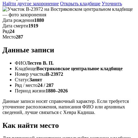
Найти другое захоронение
Открыть кладбище
Уточнить
Дата рождения
1880
Дата смерти
1919
Ряд
24
Место
287
Данные записи
ФИО
Лестев В. П.
Кладбище
Востряковское центральное кладбище
Номер участка
В-23972
Статус
Занят
Ряд / место
24 / 287
Период жизни
1880–2026
Данные записи носят справочный характер. Если требуется
уточнение расположения, написания ФИО или архивных
сведений, лучше связаться с Хевра Кадиша.
Как найти место