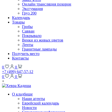
Онлайн трансляция похорон
Эксгумация
Груз 200
Календарь
Товары
Гробы
Савван
Покрывало
Венки из живых цветов
Ленты
Гранитные лампады
Получить место
Контакты
0
0
+7 (499) 647-57-12
0
0
+
О кладбище
Наши агенты
Еврейский календарь
Новости