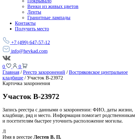
Покрывало
Венки из живых цветов
Ленты
Гранитные лампады
Контакты
Получить место
+7 (499) 647-57-12
info@hevkad.com
0
0
Главная
/
Реестр захоронений
/
Востряковское центральное
кладбище
/
Участок В-23972
Карточка захоронения
Участок В-23972
Запись реестра с данными о захоронении: ФИО, даты жизни,
кладбище, ряд и место. Информация помогает родственникам
и посетителям быстрее уточнить расположение могилы.
Л
Имя в реестре
Лестев В. П.