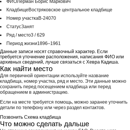
ФИО
Лерман Борис Маркович
Кладбище
Востряковское центральное кладбище
Номер участка
В-24070
Статус
Занят
Ряд / место
3 / 629
Период жизни
1896–1961
Данные записи носят справочный характер. Если
требуется уточнение расположения, написания ФИО или
архивных сведений, лучше связаться с Хевра Кадиша.
Как найти место
Для первичной ориентации используйте название
кладбища, номер участка, ряд и место. Эти данные можно
сохранить перед посещением кладбища или перед
обращением в администрацию.
Если на месте требуется помощь, можно заранее уточнить
детали по телефону или через раздел контактов.
Позвонить
Схема кладбища
Что можно сделать дальше