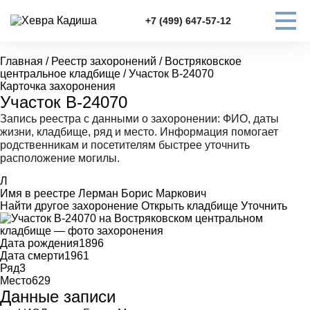
+7 (499) 647-57-12
Главная
/
Реестр захоронений
/
Востряковское
центральное кладбище
/
Участок В-24070
Карточка захоронения
Участок В-24070
Запись реестра с данными о захоронении: ФИО, даты
жизни, кладбище, ряд и место. Информация помогает
родственникам и посетителям быстрее уточнить
расположение могилы.
Л
Имя в реестре
Лерман Борис Маркович
Найти другое захоронение
Открыть кладбище
Уточнить
Дата рождения
1896
Дата смерти
1961
Ряд
3
Место
629
Данные записи