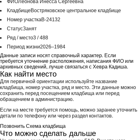
ФИО
Леонова Инесса Сергеевна
Кладбище
Востряковское центральное кладбище
Номер участка
В-24132
Статус
Занят
Ряд / место
3 / 488
Период жизни
2026–1984
Данные записи носят справочный характер. Если
требуется уточнение расположения, написания ФИО или
архивных сведений, лучше связаться с Хевра Кадиша.
Как найти место
Для первичной ориентации используйте название
кладбища, номер участка, ряд и место. Эти данные можно
сохранить перед посещением кладбища или перед
обращением в администрацию.
Если на месте требуется помощь, можно заранее уточнить
детали по телефону или через раздел контактов.
Позвонить
Схема кладбища
Что можно сделать дальше