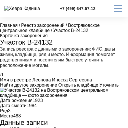
+7 (499) 647-57-12
Главная
/
Реестр захоронений
/
Востряковское
центральное кладбище
/
Участок В-24132
Карточка захоронения
Участок В-24132
Запись реестра с данными о захоронении: ФИО, даты
жизни, кладбище, ряд и место. Информация помогает
родственникам и посетителям быстрее уточнить
расположение могилы.
Л
Имя в реестре
Леонова Инесса Сергеевна
Найти другое захоронение
Открыть кладбище
Уточнить
Дата рождения
1923
Дата смерти
1984
Ряд
3
Место
488
Данные записи