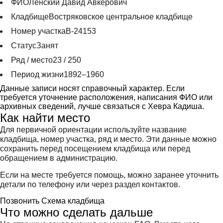
ФИО
Ленский Давид Авкерович
Кладбище
Востряковское центральное кладбище
Номер участка
В-24153
Статус
Занят
Ряд / место
23 / 250
Период жизни
1892–1960
Данные записи носят справочный характер. Если
требуется уточнение расположения, написания ФИО или
архивных сведений, лучше связаться с Хевра Кадиша.
Как найти место
Для первичной ориентации используйте название
кладбища, номер участка, ряд и место. Эти данные можно
сохранить перед посещением кладбища или перед
обращением в администрацию.
Если на месте требуется помощь, можно заранее уточнить
детали по телефону или через раздел контактов.
Позвонить
Схема кладбища
Что можно сделать дальше