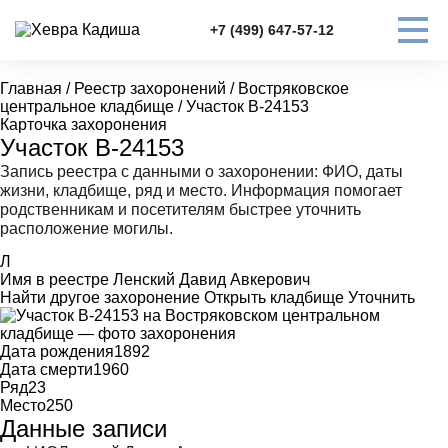
+7 (499) 647-57-12
Главная
/
Реестр захоронений
/
Востряковское
центральное кладбище
/
Участок В-24153
Карточка захоронения
Участок В-24153
Запись реестра с данными о захоронении: ФИО, даты
жизни, кладбище, ряд и место. Информация помогает
родственникам и посетителям быстрее уточнить
расположение могилы.
Л
Имя в реестре
Ленский Давид Авкерович
Найти другое захоронение
Открыть кладбище
Уточнить
Дата рождения
1892
Дата смерти
1960
Ряд
23
Место
250
Данные записи