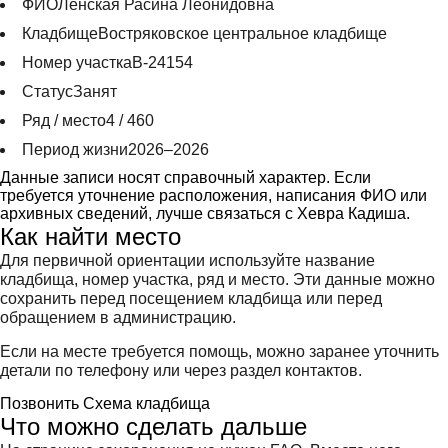
ФИО
Ленская Расина Леонидовна
Кладбище
Востряковское центральное кладбище
Номер участка
В-24154
Статус
Занят
Ряд / место
4 / 460
Период жизни
2026–2026
Данные записи носят справочный характер. Если
требуется уточнение расположения, написания ФИО или
архивных сведений, лучше связаться с Хевра Кадиша.
Как найти место
Для первичной ориентации используйте название
кладбища, номер участка, ряд и место. Эти данные можно
сохранить перед посещением кладбища или перед
обращением в администрацию.
Если на месте требуется помощь, можно заранее уточнить
детали по телефону или через раздел контактов.
Позвонить
Схема кладбища
Что можно сделать дальше