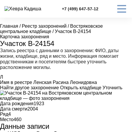
+7 (499) 647-57-12
Главная
/
Реестр захоронений
/
Востряковское
центральное кладбище
/
Участок В-24154
Карточка захоронения
Участок В-24154
Запись реестра с данными о захоронении: ФИО, даты
жизни, кладбище, ряд и место. Информация помогает
родственникам и посетителям быстрее уточнить
расположение могилы.
Л
Имя в реестре
Ленская Расина Леонидовна
Найти другое захоронение
Открыть кладбище
Уточнить
Дата рождения
1923
Дата смерти
2004
Ряд
4
Место
460
Данные записи