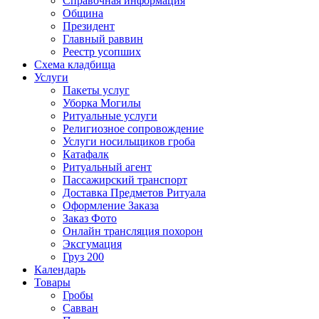
Справочная информация
Община
Президент
Главный раввин
Реестр усопших
Схема кладбища
Услуги
Пакеты услуг
Уборка Могилы
Ритуальные услуги
Религиозное сопровождение
Услуги носильщиков гроба
Катафалк
Ритуальный агент
Пассажирский транспорт
Доставка Предметов Ритуала
Оформление Заказа
Заказ Фото
Онлайн трансляция похорон
Эксгумация
Груз 200
Календарь
Товары
Гробы
Савван