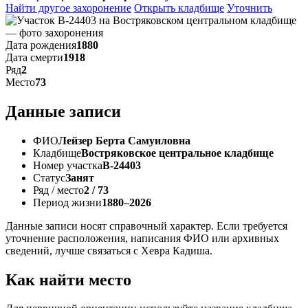
Найти другое захоронение
Открыть кладбище
Уточнить
Дата рождения
1880
Дата смерти
1918
Ряд
2
Место
73
Данные записи
ФИО
Лейзер Берта Самуиловна
Кладбище
Востряковское центральное кладбище
Номер участка
В-24403
Статус
Занят
Ряд / место
2 / 73
Период жизни
1880–2026
Данные записи носят справочный характер. Если требуется
уточнение расположения, написания ФИО или архивных
сведений, лучше связаться с Хевра Кадиша.
Как найти место