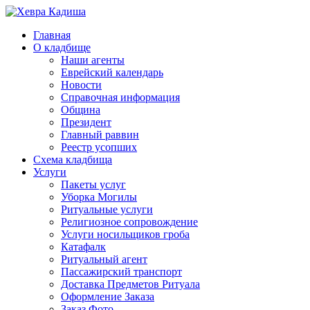
Главная
О кладбище
Наши агенты
Еврейский календарь
Новости
Справочная информация
Община
Президент
Главный раввин
Реестр усопших
Схема кладбища
Услуги
Пакеты услуг
Уборка Могилы
Ритуальные услуги
Религиозное сопровождение
Услуги носильщиков гроба
Катафалк
Ритуальный агент
Пассажирский транспорт
Доставка Предметов Ритуала
Оформление Заказа
Заказ Фото