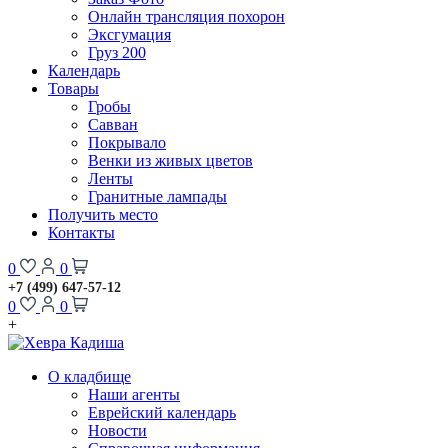
Онлайн трансляция похорон
Эксгумация
Груз 200
Календарь
Товары
Гробы
Савван
Покрывало
Венки из живых цветов
Ленты
Гранитные лампады
Получить место
Контакты
0
0
+7 (499) 647-57-12
0
0
+
О кладбище
Наши агенты
Еврейский календарь
Новости