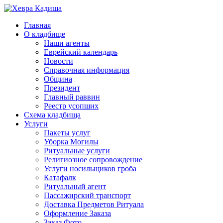
Главная
О кладбище
Наши агенты
Еврейский календарь
Новости
Справочная информация
Община
Президент
Главный раввин
Реестр усопших
Схема кладбища
Услуги
Пакеты услуг
Уборка Могилы
Ритуальные услуги
Религиозное сопровождение
Услуги носильщиков гроба
Катафалк
Ритуальный агент
Пассажирский транспорт
Доставка Предметов Ритуала
Оформление Заказа
Заказ Фото