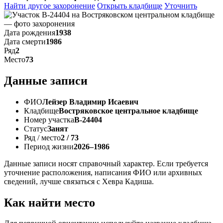
Найти другое захоронение
Открыть кладбище
Уточнить
Дата рождения
1938
Дата смерти
1986
Ряд
2
Место
73
Данные записи
ФИО
Лейзер Владимир Исаевич
Кладбище
Востряковское центральное кладбище
Номер участка
В-24404
Статус
Занят
Ряд / место
2 / 73
Период жизни
2026–1986
Данные записи носят справочный характер. Если требуется
уточнение расположения, написания ФИО или архивных
сведений, лучше связаться с Хевра Кадиша.
Как найти место