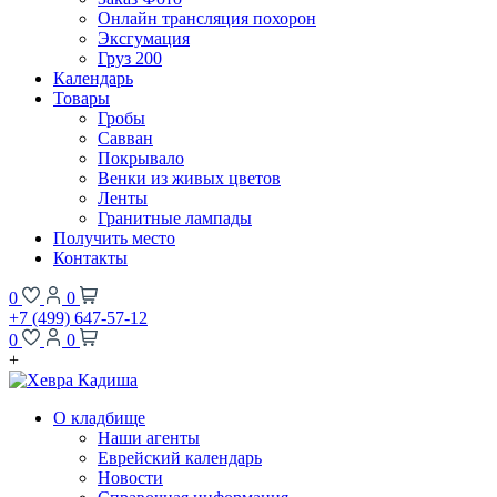
Онлайн трансляция похорон
Эксгумация
Груз 200
Календарь
Товары
Гробы
Савван
Покрывало
Венки из живых цветов
Ленты
Гранитные лампады
Получить место
Контакты
0
0
+7 (499) 647-57-12
0
0
+
О кладбище
Наши агенты
Еврейский календарь
Новости