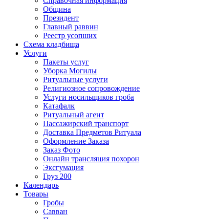
Справочная информация
Община
Президент
Главный раввин
Реестр усопших
Схема кладбища
Услуги
Пакеты услуг
Уборка Могилы
Ритуальные услуги
Религиозное сопровождение
Услуги носильщиков гроба
Катафалк
Ритуальный агент
Пассажирский транспорт
Доставка Предметов Ритуала
Оформление Заказа
Заказ Фото
Онлайн трансляция похорон
Эксгумация
Груз 200
Календарь
Товары
Гробы
Савван