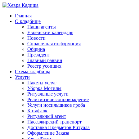
Главная
О кладбище
Наши агенты
Еврейский календарь
Новости
Справочная информация
Община
Президент
Главный раввин
Реестр усопших
Схема кладбища
Услуги
Пакеты услуг
Уборка Могилы
Ритуальные услуги
Религиозное сопровождение
Услуги носильщиков гроба
Катафалк
Ритуальный агент
Пассажирский транспорт
Доставка Предметов Ритуала
Оформление Заказа
Заказ Фото