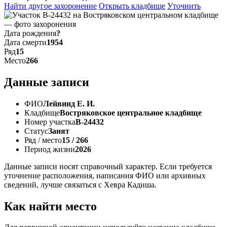
Найти другое захоронение
Открыть кладбище
Уточнить
Дата рождения
?
Дата смерти
1954
Ряд
15
Место
266
Данные записи
ФИО
Лейвинд Е. И.
Кладбище
Востряковское центральное кладбище
Номер участка
В-24432
Статус
Занят
Ряд / место
15 / 266
Период жизни
2026
Данные записи носят справочный характер. Если требуется
уточнение расположения, написания ФИО или архивных
сведений, лучше связаться с Хевра Кадиша.
Как найти место