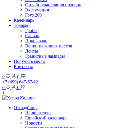
Онлайн трансляция похорон
Эксгумация
Груз 200
Календарь
Товары
Гробы
Савван
Покрывало
Венки из живых цветов
Ленты
Гранитные лампады
Получить место
Контакты
0
0
+7 (499) 647-57-12
0
0
+
О кладбище
Наши агенты
Еврейский календарь
Новости