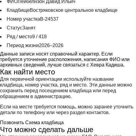
ФИО
Лейбелнзон Давид Ильич
Кладбище
Востряковское центральное кладбище
Номер участка
В-24537
Статус
Занят
Ряд / место
9 / 418
Период жизни
2026–2026
Данные записи носят справочный характер. Если
требуется уточнение расположения, написания ФИО или
архивных сведений, лучше связаться с Хевра Кадиша.
Как найти место
Для первичной ориентации используйте название
кладбища, номер участка, ряд и место. Эти данные можно
сохранить перед посещением кладбища или перед
обращением в администрацию.
Если на месте требуется помощь, можно заранее уточнить
детали по телефону или через раздел контактов.
Позвонить
Схема кладбища
Что можно сделать дальше