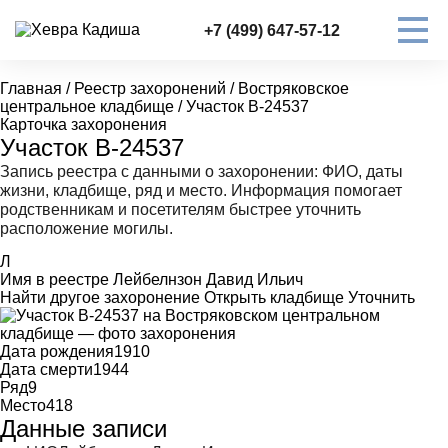
+7 (499) 647-57-12
Главная
/
Реестр захоронений
/
Востряковское
центральное кладбище
/
Участок В-24537
Карточка захоронения
Участок В-24537
Запись реестра с данными о захоронении: ФИО, даты
жизни, кладбище, ряд и место. Информация помогает
родственникам и посетителям быстрее уточнить
расположение могилы.
Л
Имя в реестре
Лейбелнзон Давид Ильич
Найти другое захоронение
Открыть кладбище
Уточнить
Дата рождения
1910
Дата смерти
1944
Ряд
9
Место
418
Данные записи