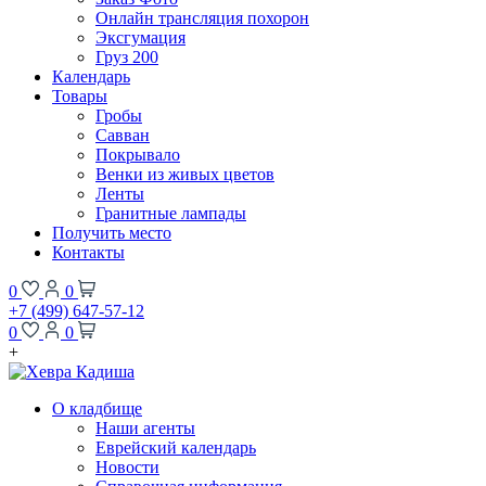
Онлайн трансляция похорон
Эксгумация
Груз 200
Календарь
Товары
Гробы
Савван
Покрывало
Венки из живых цветов
Ленты
Гранитные лампады
Получить место
Контакты
0
0
+7 (499) 647-57-12
0
0
+
О кладбище
Наши агенты
Еврейский календарь
Новости