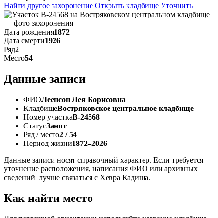
Найти другое захоронение
Открыть кладбище
Уточнить
Дата рождения
1872
Дата смерти
1926
Ряд
2
Место
54
Данные записи
ФИО
Леенсон Лея Борисовна
Кладбище
Востряковское центральное кладбище
Номер участка
В-24568
Статус
Занят
Ряд / место
2 / 54
Период жизни
1872–2026
Данные записи носят справочный характер. Если требуется
уточнение расположения, написания ФИО или архивных
сведений, лучше связаться с Хевра Кадиша.
Как найти место