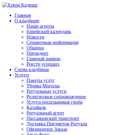
Главная
О кладбище
Наши агенты
Еврейский календарь
Новости
Справочная информация
Община
Президент
Главный раввин
Реестр усопших
Схема кладбища
Услуги
Пакеты услуг
Уборка Могилы
Ритуальные услуги
Религиозное сопровождение
Услуги носильщиков гроба
Катафалк
Ритуальный агент
Пассажирский транспорт
Доставка Предметов Ритуала
Оформление Заказа
Заказ Фото