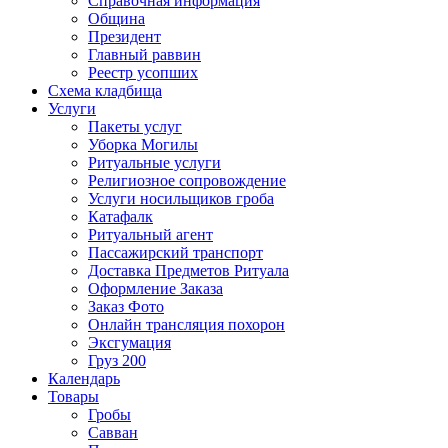
Справочная информация
Община
Президент
Главный раввин
Реестр усопших
Схема кладбища
Услуги
Пакеты услуг
Уборка Могилы
Ритуальные услуги
Религиозное сопровождение
Услуги носильщиков гроба
Катафалк
Ритуальный агент
Пассажирский транспорт
Доставка Предметов Ритуала
Оформление Заказа
Заказ Фото
Онлайн трансляция похорон
Эксгумация
Груз 200
Календарь
Товары
Гробы
Савван