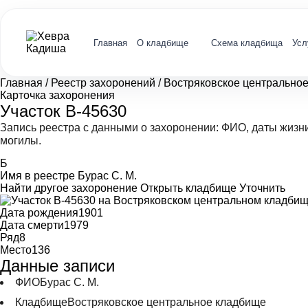
Главная
О кладбище
Схема кладбища
Усл
Главная
/
Реестр захоронений
/
Востряковское центрально
Карточка захоронения
Участок В-45630
Запись реестра с данными о захоронении: ФИО, даты жизн
могилы.
Б
Имя в реестре
Бурас С. М.
Найти другое захоронение
Открыть кладбище
Уточнить
Дата рождения
1901
Дата смерти
1979
Ряд
8
Место
136
Данные записи
ФИО
Бурас С. М.
Кладбище
Востряковское центральное кладбище