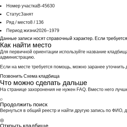
Номер участка
В-45630
Статус
Занят
Ряд / место
8 / 136
Период жизни
2026–1979
Данные записи носят справочный характер. Если требуетс
Как найти место
Для первичной ориентации используйте название кладбища
администрацию.
Если на месте требуется помощь, можно заранее уточнить д
Позвонить
Схема кладбища
Что можно сделать дальше
На странице захоронения не нужен FAQ. Вместо него лучше 
⌕
Продолжить поиск
Вернуться в общий реестр и найти другую запись по ФИО, д
◎
Открыть кладбище