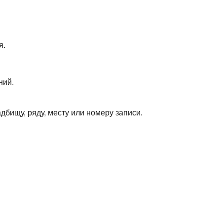
я.
ний.
дбищу, ряду, месту или номеру записи.