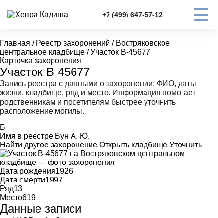
+7 (499) 647-57-12
Главная
/
Реестр захоронений
/
Востряковское
центральное кладбище
/
Участок В-45677
Карточка захоронения
Участок В-45677
Запись реестра с данными о захоронении: ФИО, даты
жизни, кладбище, ряд и место. Информация помогает
родственникам и посетителям быстрее уточнить
расположение могилы.
Б
Имя в реестре
Бун А. Ю.
Найти другое захоронение
Открыть кладбище
Уточнить
Дата рождения
1926
Дата смерти
1997
Ряд
13
Место
619
Данные записи