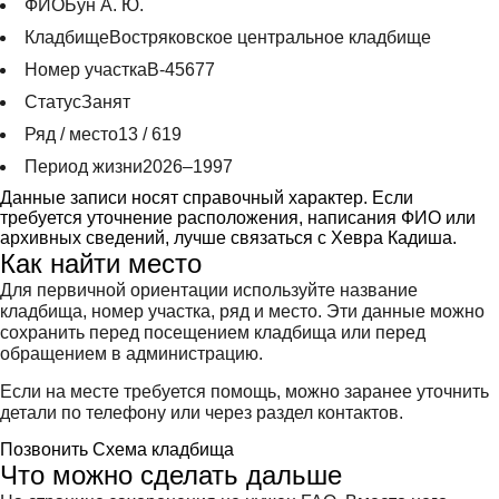
ФИО
Бун А. Ю.
Кладбище
Востряковское центральное кладбище
Номер участка
В-45677
Статус
Занят
Ряд / место
13 / 619
Период жизни
2026–1997
Данные записи носят справочный характер. Если
требуется уточнение расположения, написания ФИО или
архивных сведений, лучше связаться с Хевра Кадиша.
Как найти место
Для первичной ориентации используйте название
кладбища, номер участка, ряд и место. Эти данные можно
сохранить перед посещением кладбища или перед
обращением в администрацию.
Если на месте требуется помощь, можно заранее уточнить
детали по телефону или через раздел контактов.
Позвонить
Схема кладбища
Что можно сделать дальше