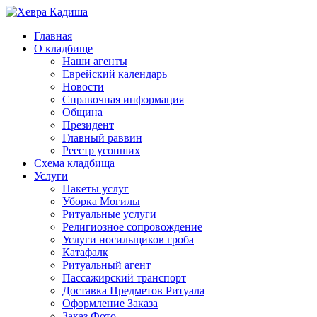
Главная
О кладбище
Наши агенты
Еврейский календарь
Новости
Справочная информация
Община
Президент
Главный раввин
Реестр усопших
Схема кладбища
Услуги
Пакеты услуг
Уборка Могилы
Ритуальные услуги
Религиозное сопровождение
Услуги носильщиков гроба
Катафалк
Ритуальный агент
Пассажирский транспорт
Доставка Предметов Ритуала
Оформление Заказа
Заказ Фото