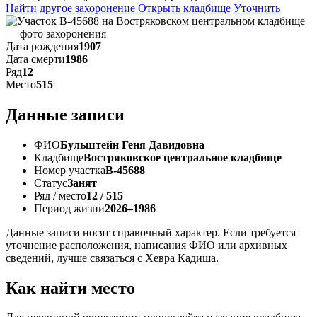
Найти другое захоронение
Открыть кладбище
Уточнить
Дата рождения
1907
Дата смерти
1986
Ряд
12
Место
515
Данные записи
ФИО
Бульштейн Геня Давидовна
Кладбище
Востряковское центральное кладбище
Номер участка
В-45688
Статус
Занят
Ряд / место
12 / 515
Период жизни
2026–1986
Данные записи носят справочный характер. Если требуется
уточнение расположения, написания ФИО или архивных
сведений, лучше связаться с Хевра Кадиша.
Как найти место