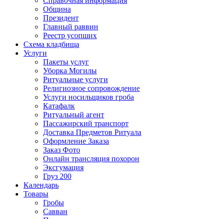
Справочная информация
Община
Президент
Главный раввин
Реестр усопших
Схема кладбища
Услуги
Пакеты услуг
Уборка Могилы
Ритуальные услуги
Религиозное сопровождение
Услуги носильщиков гроба
Катафалк
Ритуальный агент
Пассажирский транспорт
Доставка Предметов Ритуала
Оформление Заказа
Заказ Фото
Онлайн трансляция похорон
Эксгумация
Груз 200
Календарь
Товары
Гробы
Савван