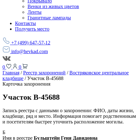
Покрывало
Венки из живых цветов
Ленты
Гранитные лампады
Контакты
Получить место
+7 (499) 647-57-12
info@hevkad.com
0
0
Главная
/
Реестр захоронений
/
Востряковское центральное
кладбище
/
Участок В-45688
Карточка захоронения
Участок В-45688
Запись реестра с данными о захоронении: ФИО, даты жизни,
кладбище, ряд и место. Информация помогает родственникам
и посетителям быстрее уточнить расположение могилы.
Б
Имя в реестре
Бульштейн Геня Давидовна