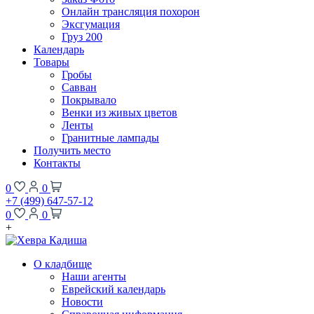
Онлайн трансляция похорон
Эксгумация
Груз 200
Календарь
Товары
Гробы
Савван
Покрывало
Венки из живых цветов
Ленты
Гранитные лампады
Получить место
Контакты
0
0
+7 (499) 647-57-12
0
0
+
О кладбище
Наши агенты
Еврейский календарь
Новости