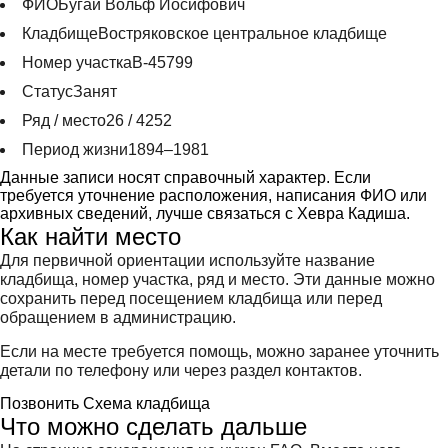
ФИО
Бугай Вольф Иосифович
Кладбище
Востряковское центральное кладбище
Номер участка
В-45799
Статус
Занят
Ряд / место
26 / 4252
Период жизни
1894–1981
Данные записи носят справочный характер. Если
требуется уточнение расположения, написания ФИО или
архивных сведений, лучше связаться с Хевра Кадиша.
Как найти место
Для первичной ориентации используйте название
кладбища, номер участка, ряд и место. Эти данные можно
сохранить перед посещением кладбища или перед
обращением в администрацию.
Если на месте требуется помощь, можно заранее уточнить
детали по телефону или через раздел контактов.
Позвонить
Схема кладбища
Что можно сделать дальше