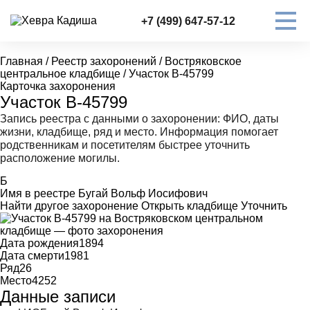
+7 (499) 647-57-12
Главная
/
Реестр захоронений
/
Востряковское
центральное кладбище
/
Участок В-45799
Карточка захоронения
Участок В-45799
Запись реестра с данными о захоронении: ФИО, даты
жизни, кладбище, ряд и место. Информация помогает
родственникам и посетителям быстрее уточнить
расположение могилы.
Б
Имя в реестре
Бугай Вольф Иосифович
Найти другое захоронение
Открыть кладбище
Уточнить
Дата рождения
1894
Дата смерти
1981
Ряд
26
Место
4252
Данные записи