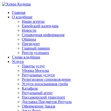
Главная
О кладбище
Наши агенты
Еврейский календарь
Новости
Справочная информация
Община
Президент
Главный раввин
Реестр усопших
Схема кладбища
Услуги
Пакеты услуг
Уборка Могилы
Ритуальные услуги
Религиозное сопровождение
Услуги носильщиков гроба
Катафалк
Ритуальный агент
Пассажирский транспорт
Доставка Предметов Ритуала
Оформление Заказа
Заказ Фото