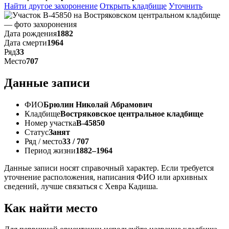
Найти другое захоронение
Открыть кладбище
Уточнить
Дата рождения
1882
Дата смерти
1964
Ряд
33
Место
707
Данные записи
ФИО
Брюлин Николай Абрамович
Кладбище
Востряковское центральное кладбище
Номер участка
В-45850
Статус
Занят
Ряд / место
33 / 707
Период жизни
1882–1964
Данные записи носят справочный характер. Если требуется
уточнение расположения, написания ФИО или архивных
сведений, лучше связаться с Хевра Кадиша.
Как найти место