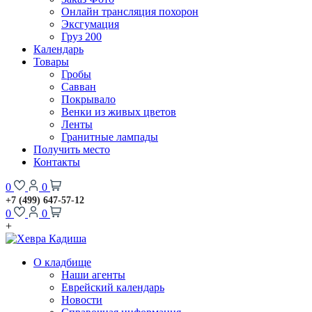
Онлайн трансляция похорон
Эксгумация
Груз 200
Календарь
Товары
Гробы
Савван
Покрывало
Венки из живых цветов
Ленты
Гранитные лампады
Получить место
Контакты
0
0
+7 (499) 647-57-12
0
0
+
О кладбище
Наши агенты
Еврейский календарь
Новости