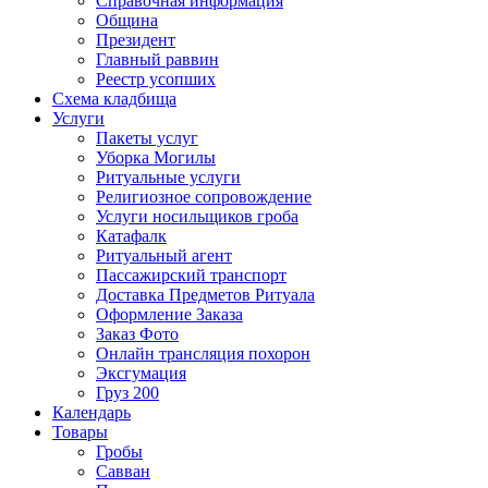
Справочная информация
Община
Президент
Главный раввин
Реестр усопших
Схема кладбища
Услуги
Пакеты услуг
Уборка Могилы
Ритуальные услуги
Религиозное сопровождение
Услуги носильщиков гроба
Катафалк
Ритуальный агент
Пассажирский транспорт
Доставка Предметов Ритуала
Оформление Заказа
Заказ Фото
Онлайн трансляция похорон
Эксгумация
Груз 200
Календарь
Товары
Гробы
Савван