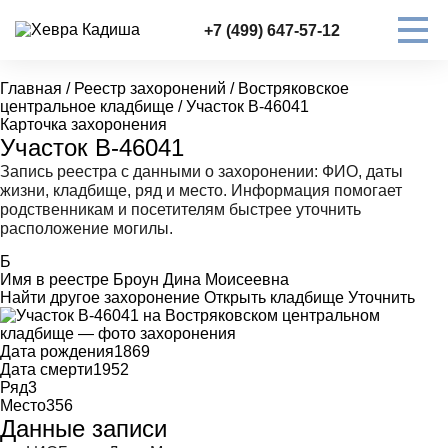
+7 (499) 647-57-12
Главная
/
Реестр захоронений
/
Востряковское
центральное кладбище
/
Участок В-46041
Карточка захоронения
Участок В-46041
Запись реестра с данными о захоронении: ФИО, даты
жизни, кладбище, ряд и место. Информация помогает
родственникам и посетителям быстрее уточнить
расположение могилы.
Б
Имя в реестре
Броун Дина Моисеевна
Найти другое захоронение
Открыть кладбище
Уточнить
Дата рождения
1869
Дата смерти
1952
Ряд
3
Место
356
Данные записи