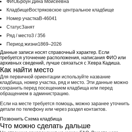
ФИО
Броун Дина Моисеевна
Кладбище
Востряковское центральное кладбище
Номер участка
В-46041
Статус
Занят
Ряд / место
3 / 356
Период жизни
1869–2026
Данные записи носят справочный характер. Если
требуется уточнение расположения, написания ФИО или
архивных сведений, лучше связаться с Хевра Кадиша.
Как найти место
Для первичной ориентации используйте название
кладбища, номер участка, ряд и место. Эти данные можно
сохранить перед посещением кладбища или перед
обращением в администрацию.
Если на месте требуется помощь, можно заранее уточнить
детали по телефону или через раздел контактов.
Позвонить
Схема кладбища
Что можно сделать дальше