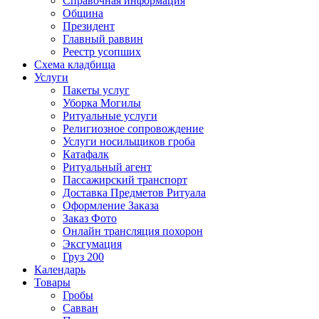
Справочная информация
Община
Президент
Главный раввин
Реестр усопших
Схема кладбища
Услуги
Пакеты услуг
Уборка Могилы
Ритуальные услуги
Религиозное сопровождение
Услуги носильщиков гроба
Катафалк
Ритуальный агент
Пассажирский транспорт
Доставка Предметов Ритуала
Оформление Заказа
Заказ Фото
Онлайн трансляция похорон
Эксгумация
Груз 200
Календарь
Товары
Гробы
Савван