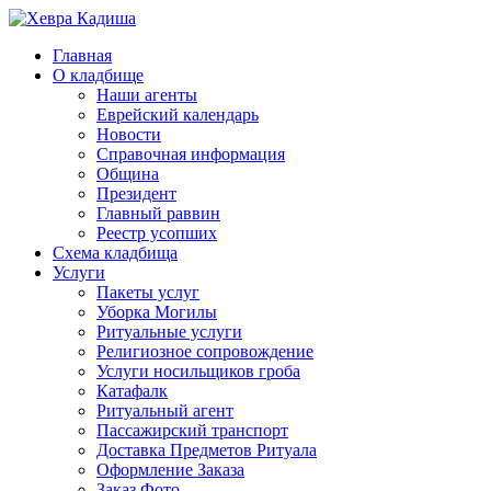
Главная
О кладбище
Наши агенты
Еврейский календарь
Новости
Справочная информация
Община
Президент
Главный раввин
Реестр усопших
Схема кладбища
Услуги
Пакеты услуг
Уборка Могилы
Ритуальные услуги
Религиозное сопровождение
Услуги носильщиков гроба
Катафалк
Ритуальный агент
Пассажирский транспорт
Доставка Предметов Ритуала
Оформление Заказа
Заказ Фото