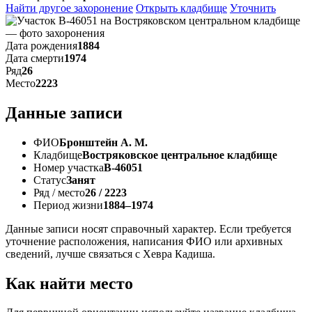
Найти другое захоронение
Открыть кладбище
Уточнить
Дата рождения
1884
Дата смерти
1974
Ряд
26
Место
2223
Данные записи
ФИО
Бронштейн А. М.
Кладбище
Востряковское центральное кладбище
Номер участка
В-46051
Статус
Занят
Ряд / место
26 / 2223
Период жизни
1884–1974
Данные записи носят справочный характер. Если требуется
уточнение расположения, написания ФИО или архивных
сведений, лучше связаться с Хевра Кадиша.
Как найти место