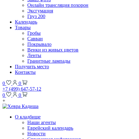
Онлайн трансляция похорон
Эксгумация
Груз 200
Календарь
Товары
Гробы
Савван
Покрывало
Венки из живых цветов
Ленты
Гранитные лампады
Получить место
Контакты
0
0
+7 (499) 647-57-12
0
0
+
О кладбище
Наши агенты
Еврейский календарь
Новости