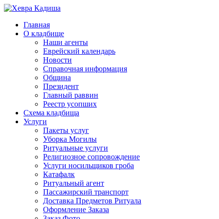
Главная
О кладбище
Наши агенты
Еврейский календарь
Новости
Справочная информация
Община
Президент
Главный раввин
Реестр усопших
Схема кладбища
Услуги
Пакеты услуг
Уборка Могилы
Ритуальные услуги
Религиозное сопровождение
Услуги носильщиков гроба
Катафалк
Ритуальный агент
Пассажирский транспорт
Доставка Предметов Ритуала
Оформление Заказа
Заказ Фото