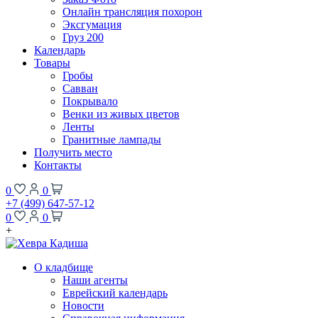
Онлайн трансляция похорон
Эксгумация
Груз 200
Календарь
Товары
Гробы
Савван
Покрывало
Венки из живых цветов
Ленты
Гранитные лампады
Получить место
Контакты
0
0
+7 (499) 647-57-12
0
0
+
О кладбище
Наши агенты
Еврейский календарь
Новости