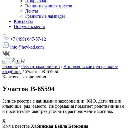
Покрывало
Венки из живых цветов
Ленты
Гранитные лампады
Контакты
Получить место
+7 (499) 647-57-12
info@hevkad.com
0
0
Главная
/
Реестр захоронений
/
Востряковское центральное
кладбище
/
Участок В-65594
Карточка захоронения
Участок В-65594
Запись реестра с данными о захоронении: ФИО, даты жизни,
кладбище, ряд и место. Информация помогает родственникам
и посетителям быстрее уточнить расположение могилы.
Х
Имя в реестре
Хабинская Бейла Берковна