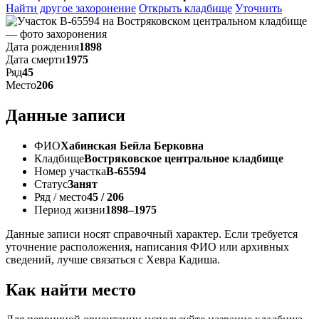
Найти другое захоронение
Открыть кладбище
Уточнить
Дата рождения
1898
Дата смерти
1975
Ряд
45
Место
206
Данные записи
ФИО
Хабинская Бейла Берковна
Кладбище
Востряковское центральное кладбище
Номер участка
В-65594
Статус
Занят
Ряд / место
45 / 206
Период жизни
1898–1975
Данные записи носят справочный характер. Если требуется
уточнение расположения, написания ФИО или архивных
сведений, лучше связаться с Хевра Кадиша.
Как найти место