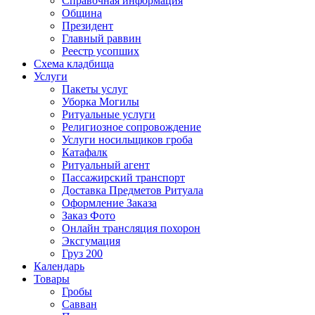
Справочная информация
Община
Президент
Главный раввин
Реестр усопших
Схема кладбища
Услуги
Пакеты услуг
Уборка Могилы
Ритуальные услуги
Религиозное сопровождение
Услуги носильщиков гроба
Катафалк
Ритуальный агент
Пассажирский транспорт
Доставка Предметов Ритуала
Оформление Заказа
Заказ Фото
Онлайн трансляция похорон
Эксгумация
Груз 200
Календарь
Товары
Гробы
Савван