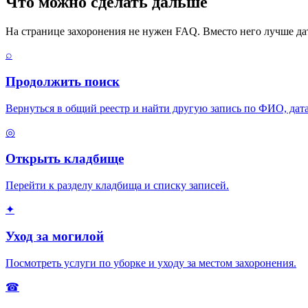
Что можно сделать дальше
На странице захоронения не нужен FAQ. Вместо него лучше дать
⌕
Продолжить поиск
Вернуться в общий реестр и найти другую запись по ФИО, дата
◎
Открыть кладбище
Перейти к разделу кладбища и списку записей.
✦
Уход за могилой
Посмотреть услуги по уборке и уходу за местом захоронения.
☎