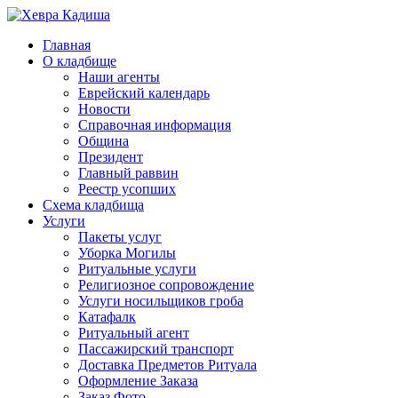
Главная
О кладбище
Наши агенты
Еврейский календарь
Новости
Справочная информация
Община
Президент
Главный раввин
Реестр усопших
Схема кладбища
Услуги
Пакеты услуг
Уборка Могилы
Ритуальные услуги
Религиозное сопровождение
Услуги носильщиков гроба
Катафалк
Ритуальный агент
Пассажирский транспорт
Доставка Предметов Ритуала
Оформление Заказа
Заказ Фото