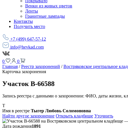
Покрывало
Венки из живых цветов
Ленты
Гранитные лампады
Контакты
Получить место
+7 (499) 647-57-12
info@hevkad.com
0
0
Главная
/
Реестр захоронений
/
Востряковское центральное кла
Карточка захоронения
Участок В-66588
Запись реестра с данными о захоронении: ФИО, даты жизни, к
Т
Имя в реестре
Тыгер Любовь Соломоновна
Найти другое захоронение
Открыть кладбище
Уточнить
Дата рождения
1891