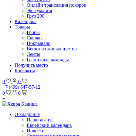
Онлайн трансляция похорон
Эксгумация
Груз 200
Календарь
Товары
Гробы
Савван
Покрывало
Венки из живых цветов
Ленты
Гранитные лампады
Получить место
Контакты
0
0
+7 (499) 647-57-12
0
0
+
О кладбище
Наши агенты
Еврейский календарь
Новости