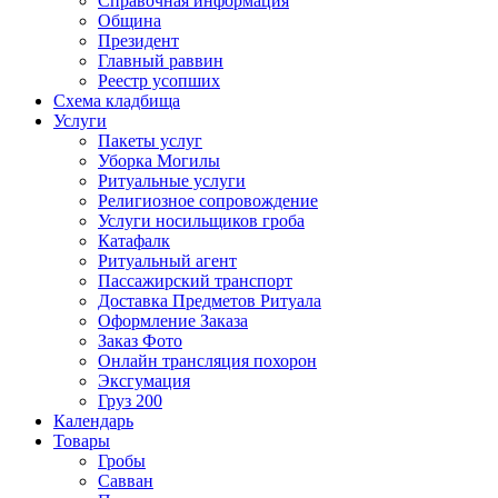
Справочная информация
Община
Президент
Главный раввин
Реестр усопших
Схема кладбища
Услуги
Пакеты услуг
Уборка Могилы
Ритуальные услуги
Религиозное сопровождение
Услуги носильщиков гроба
Катафалк
Ритуальный агент
Пассажирский транспорт
Доставка Предметов Ритуала
Оформление Заказа
Заказ Фото
Онлайн трансляция похорон
Эксгумация
Груз 200
Календарь
Товары
Гробы
Савван