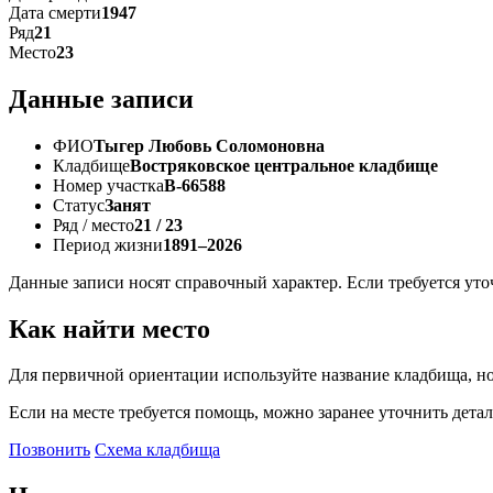
Дата смерти
1947
Ряд
21
Место
23
Данные записи
ФИО
Тыгер Любовь Соломоновна
Кладбище
Востряковское центральное кладбище
Номер участка
В-66588
Статус
Занят
Ряд / место
21 / 23
Период жизни
1891–2026
Данные записи носят справочный характер. Если требуется ут
Как найти место
Для первичной ориентации используйте название кладбища, но
Если на месте требуется помощь, можно заранее уточнить детал
Позвонить
Схема кладбища