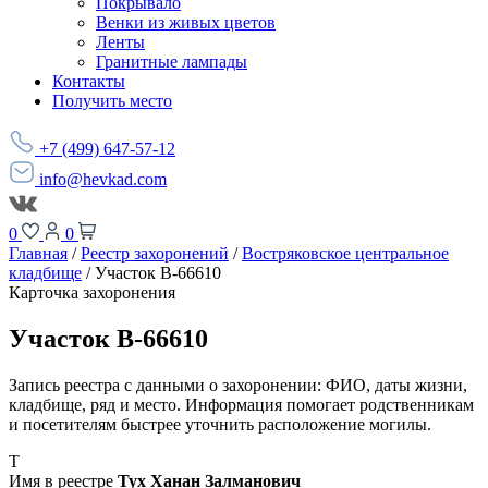
Покрывало
Венки из живых цветов
Ленты
Гранитные лампады
Контакты
Получить место
+7 (499) 647-57-12
info@hevkad.com
0
0
Главная
/
Реестр захоронений
/
Востряковское центральное
кладбище
/
Участок В-66610
Карточка захоронения
Участок В-66610
Запись реестра с данными о захоронении: ФИО, даты жизни,
кладбище, ряд и место. Информация помогает родственникам
и посетителям быстрее уточнить расположение могилы.
Т
Имя в реестре
Тух Ханан Залманович