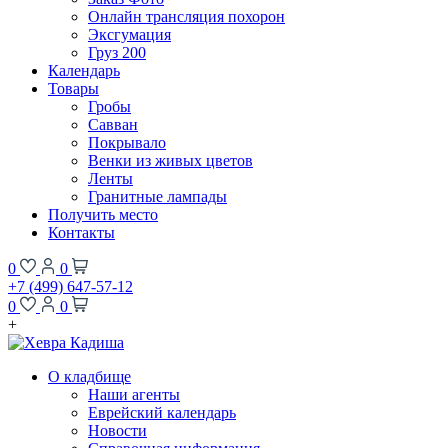
Онлайн трансляция похорон
Эксгумация
Груз 200
Календарь
Товары
Гробы
Савван
Покрывало
Венки из живых цветов
Ленты
Гранитные лампады
Получить место
Контакты
0
0
+7 (499) 647-57-12
0
0
+
О кладбище
Наши агенты
Еврейский календарь
Новости