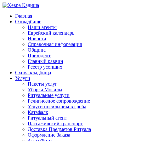
Главная
О кладбище
Наши агенты
Еврейский календарь
Новости
Справочная информация
Община
Президент
Главный раввин
Реестр усопших
Схема кладбища
Услуги
Пакеты услуг
Уборка Могилы
Ритуальные услуги
Религиозное сопровождение
Услуги носильщиков гроба
Катафалк
Ритуальный агент
Пассажирский транспорт
Доставка Предметов Ритуала
Оформление Заказа
Заказ Фото