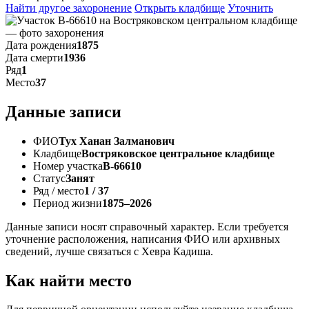
Найти другое захоронение
Открыть кладбище
Уточнить
Дата рождения
1875
Дата смерти
1936
Ряд
1
Место
37
Данные записи
ФИО
Тух Ханан Залманович
Кладбище
Востряковское центральное кладбище
Номер участка
В-66610
Статус
Занят
Ряд / место
1 / 37
Период жизни
1875–2026
Данные записи носят справочный характер. Если требуется
уточнение расположения, написания ФИО или архивных
сведений, лучше связаться с Хевра Кадиша.
Как найти место