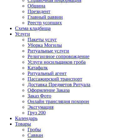
Справочная информация
Община
Президент
Главный раввин
Реестр усопших
Схема кладбища
Услуги
Пакеты услуг
Уборка Могилы
Ритуальные услуги
Религиозное сопровождение
Услуги носильщиков гроба
Катафалк
Ритуальный агент
Пассажирский транспорт
Доставка Предметов Ритуала
Оформление Заказа
Заказ Фото
Онлайн трансляция похорон
Эксгумация
Груз 200
Календарь
Товары
Гробы
Савван