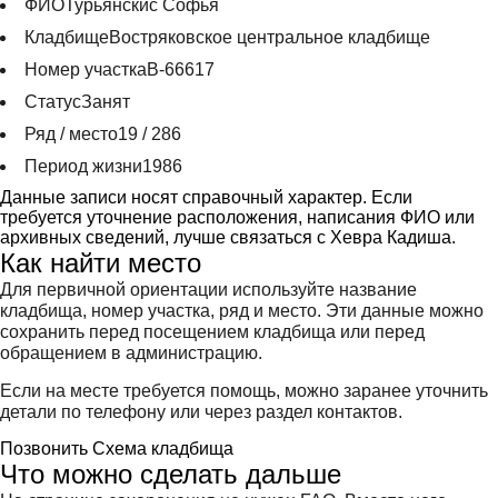
ФИО
Турьянскис Софья
Кладбище
Востряковское центральное кладбище
Номер участка
В-66617
Статус
Занят
Ряд / место
19 / 286
Период жизни
1986
Данные записи носят справочный характер. Если
требуется уточнение расположения, написания ФИО или
архивных сведений, лучше связаться с Хевра Кадиша.
Как найти место
Для первичной ориентации используйте название
кладбища, номер участка, ряд и место. Эти данные можно
сохранить перед посещением кладбища или перед
обращением в администрацию.
Если на месте требуется помощь, можно заранее уточнить
детали по телефону или через раздел контактов.
Позвонить
Схема кладбища
Что можно сделать дальше