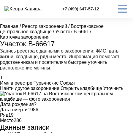
+7 (499) 647-57-12
Главная
/
Реестр захоронений
/
Востряковское
центральное кладбище
/
Участок В-66617
Карточка захоронения
Участок В-66617
Запись реестра с данными о захоронении: ФИО, даты
жизни, кладбище, ряд и место. Информация помогает
родственникам и посетителям быстрее уточнить
расположение могилы.
Т
Имя в реестре
Турьянскис Софья
Найти другое захоронение
Открыть кладбище
Уточнить
Дата рождения
?
Дата смерти
1986
Ряд
19
Место
286
Данные записи