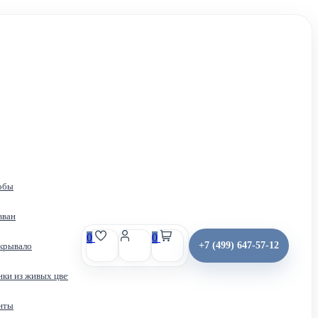
обы
вван
0
0
+7 (499) 647-57-12
крывало
Получить место
Контакты
нки из живых цветов
нты