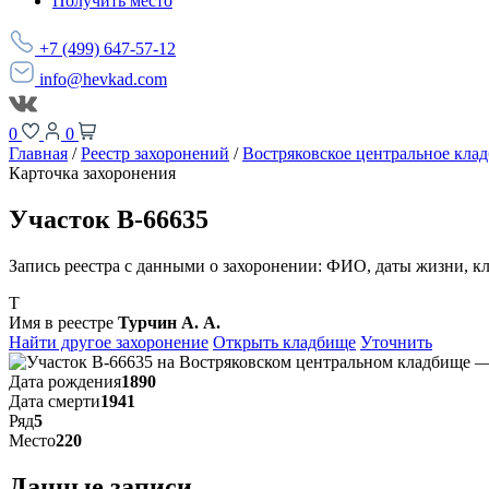
Получить место
+7 (499) 647-57-12
info@hevkad.com
0
0
Главная
/
Реестр захоронений
/
Востряковское центральное кла
Карточка захоронения
Участок В-66635
Запись реестра с данными о захоронении: ФИО, даты жизни, к
Т
Имя в реестре
Турчин А. А.
Найти другое захоронение
Открыть кладбище
Уточнить
Дата рождения
1890
Дата смерти
1941
Ряд
5
Место
220
Данные записи