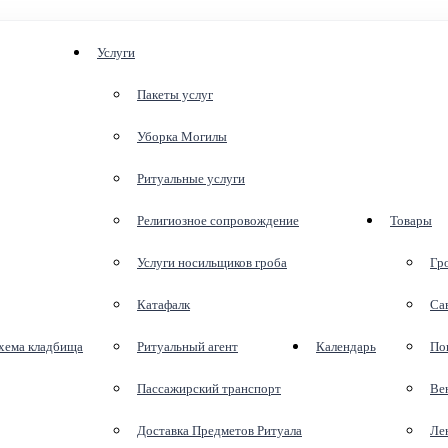
Услуги
Пакеты услуг
Уборка Могилы
Ритуальные услуги
Религиозное сопровождение
Товары
Услуги носильщиков гроба
Гр
Катафалк
Са
хема кладбища
Ритуальный агент
Календарь
По
Пассажирский транспорт
Ве
Доставка Предметов Ритуала
Ле