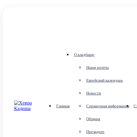
О кладбище
Наши агенты
Еврейский календарь
Новости
Главная
Справочная информация
С
Община
Президент