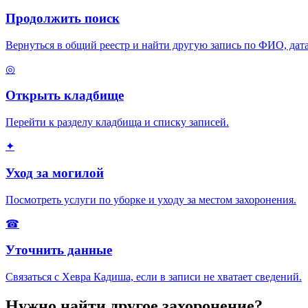
Продолжить поиск
Вернуться в общий реестр и найти другую запись по ФИО, дата
◎
Открыть кладбище
Перейти к разделу кладбища и списку записей.
✦
Уход за могилой
Посмотреть услуги по уборке и уходу за местом захоронения.
☎
Уточнить данные
Связаться с Хевра Кадиша, если в записи не хватает сведений.
Нужно найти другое захоронение?