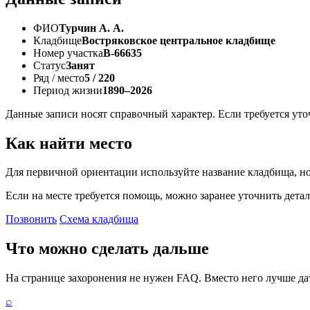
ФИО
Турчин А. А.
Кладбище
Востряковское центральное кладбище
Номер участка
В-66635
Статус
Занят
Ряд / место
5 / 220
Период жизни
1890–2026
Данные записи носят справочный характер. Если требуется ут
Как найти место
Для первичной ориентации используйте название кладбища, но
Если на месте требуется помощь, можно заранее уточнить детал
Позвонить
Схема кладбища
Что можно сделать дальше
На странице захоронения не нужен FAQ. Вместо него лучше дать
⌕