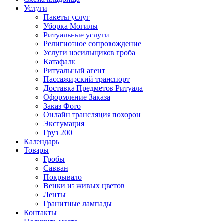
Услуги
Пакеты услуг
Уборка Могилы
Ритуальные услуги
Религиозное сопровождение
Услуги носильщиков гроба
Катафалк
Ритуальный агент
Пассажирский транспорт
Доставка Предметов Ритуала
Оформление Заказа
Заказ Фото
Онлайн трансляция похорон
Эксгумация
Груз 200
Календарь
Товары
Гробы
Савван
Покрывало
Венки из живых цветов
Ленты
Гранитные лампады
Контакты