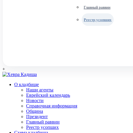
Главный раввин
Реестр усопших
+
О кладбище
Наши агенты
Еврейский календарь
Новости
Справочная информация
Община
Президент
Главный раввин
Реестр усопших
Схема кладбища