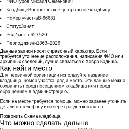
ФИО
Туров Михаил Семенович
Кладбище
Востряковское центральное кладбище
Номер участка
В-66681
Статус
Занят
Ряд / место
62 / 520
Период жизни
1863–2026
Данные записи носят справочный характер. Если
требуется уточнение расположения, написания ФИО или
архивных сведений, лучше связаться с Хевра Кадиша.
Как найти место
Для первичной ориентации используйте название
кладбища, номер участка, ряд и место. Эти данные можно
сохранить перед посещением кладбища или перед
обращением в администрацию.
Если на месте требуется помощь, можно заранее уточнить
детали по телефону или через раздел контактов.
Позвонить
Схема кладбища
Что можно сделать дальше