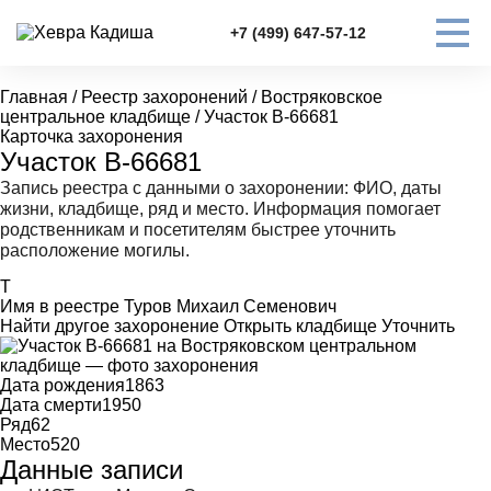
+7 (499) 647-57-12
Главная
/
Реестр захоронений
/
Востряковское
центральное кладбище
/
Участок В-66681
Карточка захоронения
Участок В-66681
Запись реестра с данными о захоронении: ФИО, даты
жизни, кладбище, ряд и место. Информация помогает
родственникам и посетителям быстрее уточнить
расположение могилы.
Т
Имя в реестре
Туров Михаил Семенович
Найти другое захоронение
Открыть кладбище
Уточнить
Дата рождения
1863
Дата смерти
1950
Ряд
62
Место
520
Данные записи