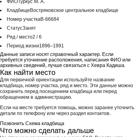
ФИО
Туркус М. А.
Кладбище
Востряковское центральное кладбище
Номер участка
В-66684
Статус
Занят
Ряд / место
2 / 6
Период жизни
1896–1991
Данные записи носят справочный характер. Если
требуется уточнение расположения, написания ФИО или
архивных сведений, лучше связаться с Хевра Кадиша.
Как найти место
Для первичной ориентации используйте название
кладбища, номер участка, ряд и место. Эти данные можно
сохранить перед посещением кладбища или перед
обращением в администрацию.
Если на месте требуется помощь, можно заранее уточнить
детали по телефону или через раздел контактов.
Позвонить
Схема кладбища
Что можно сделать дальше