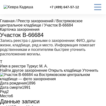
+7 (499) 647-57-12
Главная
/
Реестр захоронений
/
Востряковское
центральное кладбище
/
Участок В-66684
Карточка захоронения
Участок В-66684
Запись реестра с данными о захоронении: ФИО, даты
жизни, кладбище, ряд и место. Информация помогает
родственникам и посетителям быстрее уточнить
расположение могилы.
Т
Имя в реестре
Туркус М. А.
Найти другое захоронение
Открыть кладбище
Уточнить
Дата рождения
1896
Дата смерти
1991
Ряд
2
Место
6
Данные записи