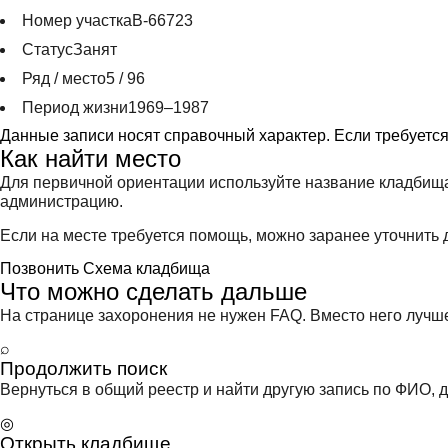
Номер участка
В-66723
Статус
Занят
Ряд / место
5 / 96
Период жизни
1969–1987
Данные записи носят справочный характер. Если требуетс
Как найти место
Для первичной ориентации используйте название кладбища
администрацию.
Если на месте требуется помощь, можно заранее уточнить д
Позвонить
Схема кладбища
Что можно сделать дальше
На странице захоронения не нужен FAQ. Вместо него лучше 
⌕
Продолжить поиск
Вернуться в общий реестр и найти другую запись по ФИО, д
◎
Открыть кладбище