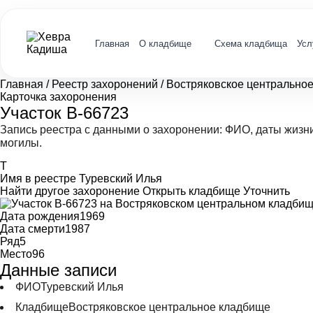
Главная
О кладбище
Схема кладбища
Усл
Главная
/
Реестр захоронений
/
Востряковское центрально
Карточка захоронения
Участок В-66723
Запись реестра с данными о захоронении: ФИО, даты жизн
могилы.
Т
Имя в реестре
Туревский Илья
Найти другое захоронение
Открыть кладбище
Уточнить
Дата рождения
1969
Дата смерти
1987
Ряд
5
Место
96
Данные записи
ФИО
Туревский Илья
Кладбище
Востряковское центральное кладбище