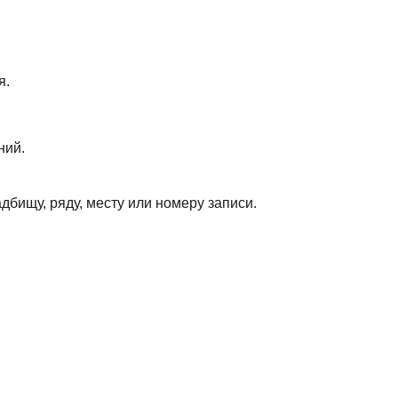
я.
ний.
дбищу, ряду, месту или номеру записи.