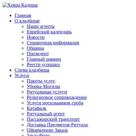
Главная
О кладбище
Наши агенты
Еврейский календарь
Новости
Справочная информация
Община
Президент
Главный раввин
Реестр усопших
Схема кладбища
Услуги
Пакеты услуг
Уборка Могилы
Ритуальные услуги
Религиозное сопровождение
Услуги носильщиков гроба
Катафалк
Ритуальный агент
Пассажирский транспорт
Доставка Предметов Ритуала
Оформление Заказа
Заказ Фото