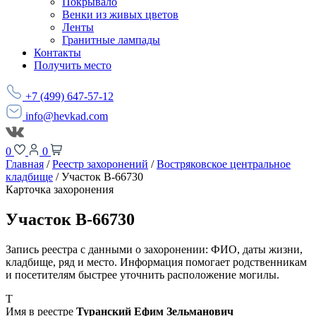
Покрывало
Венки из живых цветов
Ленты
Гранитные лампады
Контакты
Получить место
+7 (499) 647-57-12
info@hevkad.com
0
0
Главная
/
Реестр захоронений
/
Востряковское центральное
кладбище
/
Участок В-66730
Карточка захоронения
Участок В-66730
Запись реестра с данными о захоронении: ФИО, даты жизни,
кладбище, ряд и место. Информация помогает родственникам
и посетителям быстрее уточнить расположение могилы.
Т
Имя в реестре
Туранский Ефим Зельманович