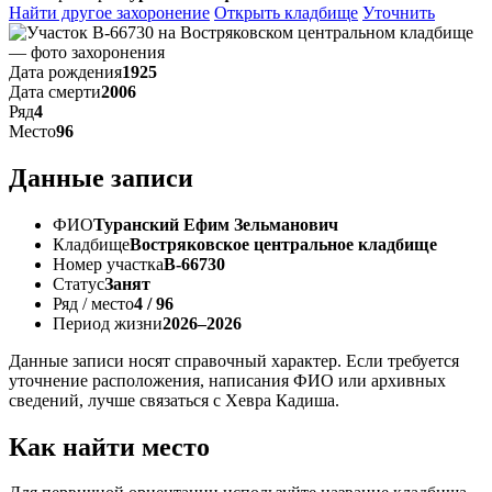
Найти другое захоронение
Открыть кладбище
Уточнить
Дата рождения
1925
Дата смерти
2006
Ряд
4
Место
96
Данные записи
ФИО
Туранский Ефим Зельманович
Кладбище
Востряковское центральное кладбище
Номер участка
В-66730
Статус
Занят
Ряд / место
4 / 96
Период жизни
2026–2026
Данные записи носят справочный характер. Если требуется
уточнение расположения, написания ФИО или архивных
сведений, лучше связаться с Хевра Кадиша.
Как найти место