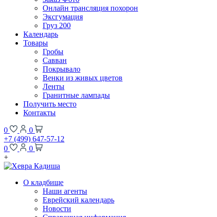
Онлайн трансляция похорон
Эксгумация
Груз 200
Календарь
Товары
Гробы
Савван
Покрывало
Венки из живых цветов
Ленты
Гранитные лампады
Получить место
Контакты
0
0
+7 (499) 647-57-12
0
0
+
О кладбище
Наши агенты
Еврейский календарь
Новости