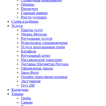
Справочная информация
Община
Президент
Главный раввин
Реестр усопших
Схема кладбища
Услуги
Пакеты услуг
Уборка Могилы
Ритуальные услуги
Религиозное сопровождение
Услуги носильщиков гроба
Катафалк
Ритуальный агент
Пассажирский транспорт
Доставка Предметов Ритуала
Оформление Заказа
Заказ Фото
Онлайн трансляция похорон
Эксгумация
Груз 200
Календарь
Товары
Гробы
Савван