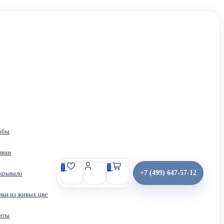
обы
вван
0
0
+7 (499) 647-57-12
крывало
Получить место
Контакты
нки из живых цветов
нты