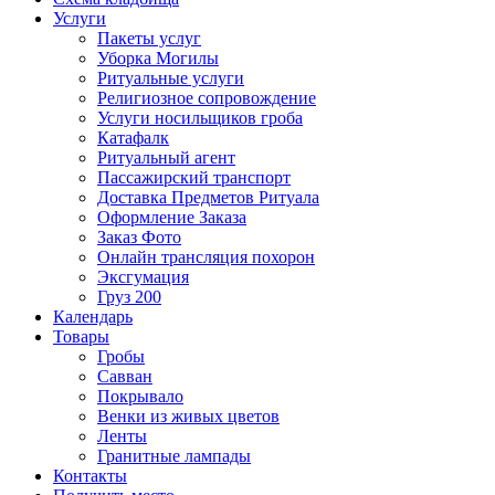
Услуги
Пакеты услуг
Уборка Могилы
Ритуальные услуги
Религиозное сопровождение
Услуги носильщиков гроба
Катафалк
Ритуальный агент
Пассажирский транспорт
Доставка Предметов Ритуала
Оформление Заказа
Заказ Фото
Онлайн трансляция похорон
Эксгумация
Груз 200
Календарь
Товары
Гробы
Савван
Покрывало
Венки из живых цветов
Ленты
Гранитные лампады
Контакты