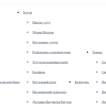
Услуги
Пакеты услуг
Уборка Могилы
Ритуальные услуги
Религиозное сопровождение
Товары
Услуги носильщиков гроба
Гр
Катафалк
Са
хема кладбища
Ритуальный агент
Календарь
По
Пассажирский транспорт
Ве
Доставка Предметов Ритуала
Ле