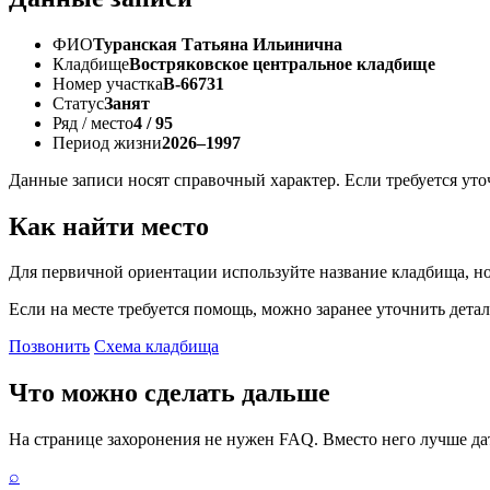
ФИО
Туранская Татьяна Ильинична
Кладбище
Востряковское центральное кладбище
Номер участка
В-66731
Статус
Занят
Ряд / место
4 / 95
Период жизни
2026–1997
Данные записи носят справочный характер. Если требуется ут
Как найти место
Для первичной ориентации используйте название кладбища, но
Если на месте требуется помощь, можно заранее уточнить детал
Позвонить
Схема кладбища
Что можно сделать дальше
На странице захоронения не нужен FAQ. Вместо него лучше дать
⌕