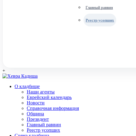
Главный раввин
Реестр усопших
+
О кладбище
Наши агенты
Еврейский календарь
Новости
Справочная информация
Община
Президент
Главный раввин
Реестр усопших
Схема кладбища