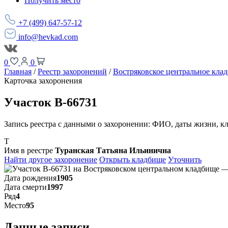
Получить место
+7 (499) 647-57-12
info@hevkad.com
0
0
Главная
/
Реестр захоронений
/
Востряковское центральное кла
Карточка захоронения
Участок В-66731
Запись реестра с данными о захоронении: ФИО, даты жизни, к
Т
Имя в реестре
Туранская Татьяна Ильинична
Найти другое захоронение
Открыть кладбище
Уточнить
Дата рождения
1905
Дата смерти
1997
Ряд
4
Место
95
Данные записи