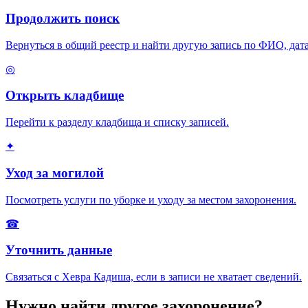
Продолжить поиск
Вернуться в общий реестр и найти другую запись по ФИО, дата
◎
Открыть кладбище
Перейти к разделу кладбища и списку записей.
✦
Уход за могилой
Посмотреть услуги по уборке и уходу за местом захоронения.
☎
Уточнить данные
Связаться с Хевра Кадиша, если в записи не хватает сведений.
Нужно найти другое захоронение?