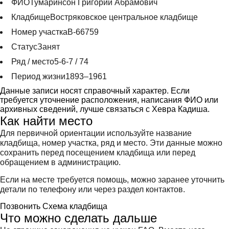
ФИО
Тумаринсон Григорий Абрамович
Кладбище
Востряковское центральное кладбище
Номер участка
В-66759
Статус
Занят
Ряд / место
5-6-7 / 74
Период жизни
1893–1961
Данные записи носят справочный характер. Если
требуется уточнение расположения, написания ФИО или
архивных сведений, лучше связаться с Хевра Кадиша.
Как найти место
Для первичной ориентации используйте название
кладбища, номер участка, ряд и место. Эти данные можно
сохранить перед посещением кладбища или перед
обращением в администрацию.
Если на месте требуется помощь, можно заранее уточнить
детали по телефону или через раздел контактов.
Позвонить
Схема кладбища
Что можно сделать дальше