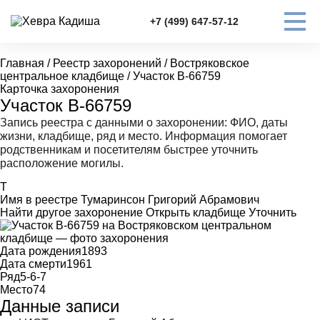
+7 (499) 647-57-12
Главная
/
Реестр захоронений
/
Востряковское
центральное кладбище
/
Участок В-66759
Карточка захоронения
Участок В-66759
Запись реестра с данными о захоронении: ФИО, даты
жизни, кладбище, ряд и место. Информация помогает
родственникам и посетителям быстрее уточнить
расположение могилы.
Т
Имя в реестре
Тумаринсон Григорий Абрамович
Найти другое захоронение
Открыть кладбище
Уточнить
Дата рождения
1893
Дата смерти
1961
Ряд
5-6-7
Место
74
Данные записи