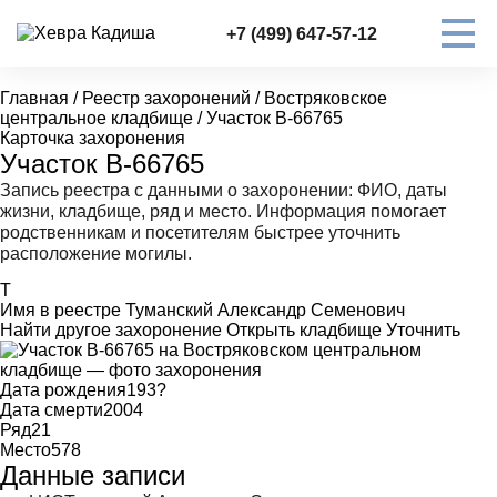
+7 (499) 647-57-12
Главная
/
Реестр захоронений
/
Востряковское
центральное кладбище
/
Участок В-66765
Карточка захоронения
Участок В-66765
Запись реестра с данными о захоронении: ФИО, даты
жизни, кладбище, ряд и место. Информация помогает
родственникам и посетителям быстрее уточнить
расположение могилы.
Т
Имя в реестре
Туманский Александр Семенович
Найти другое захоронение
Открыть кладбище
Уточнить
Дата рождения
193?
Дата смерти
2004
Ряд
21
Место
578
Данные записи