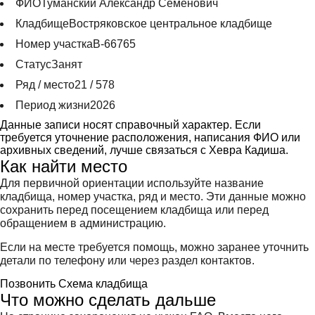
ФИО
Туманский Александр Семенович
Кладбище
Востряковское центральное кладбище
Номер участка
В-66765
Статус
Занят
Ряд / место
21 / 578
Период жизни
2026
Данные записи носят справочный характер. Если
требуется уточнение расположения, написания ФИО или
архивных сведений, лучше связаться с Хевра Кадиша.
Как найти место
Для первичной ориентации используйте название
кладбища, номер участка, ряд и место. Эти данные можно
сохранить перед посещением кладбища или перед
обращением в администрацию.
Если на месте требуется помощь, можно заранее уточнить
детали по телефону или через раздел контактов.
Позвонить
Схема кладбища
Что можно сделать дальше