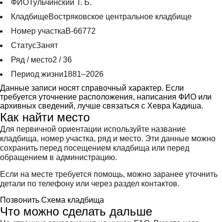
ФИО
Тульчинский Т. Б.
Кладбище
Востряковское центральное кладбище
Номер участка
В-66772
Статус
Занят
Ряд / место
2 / 36
Период жизни
1881–2026
Данные записи носят справочный характер. Если
требуется уточнение расположения, написания ФИО или
архивных сведений, лучше связаться с Хевра Кадиша.
Как найти место
Для первичной ориентации используйте название
кладбища, номер участка, ряд и место. Эти данные можно
сохранить перед посещением кладбища или перед
обращением в администрацию.
Если на месте требуется помощь, можно заранее уточнить
детали по телефону или через раздел контактов.
Позвонить
Схема кладбища
Что можно сделать дальше