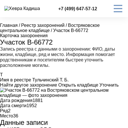
+7 (499) 647-57-12
Главная
/
Реестр захоронений
/
Востряковское
центральное кладбище
/
Участок В-66772
Карточка захоронения
Участок В-66772
Запись реестра с данными о захоронении: ФИО, даты
жизни, кладбище, ряд и место. Информация помогает
родственникам и посетителям быстрее уточнить
расположение могилы.
Т
Имя в реестре
Тульчинский Т. Б.
Найти другое захоронение
Открыть кладбище
Уточнить
Дата рождения
1881
Дата смерти
1952
Ряд
2
Место
36
Данные записи